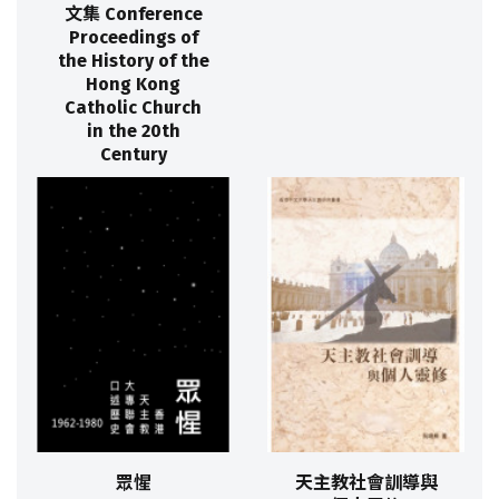
文集 Conference
Proceedings of
the History of the
Hong Kong
Catholic Church
in the 20th
Century
眾惺
天主教社會訓導與