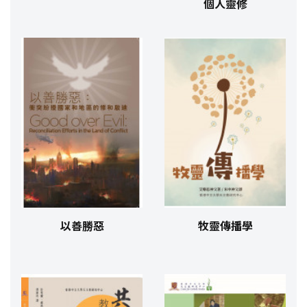
個人靈修
以善勝惡
牧靈傳播學