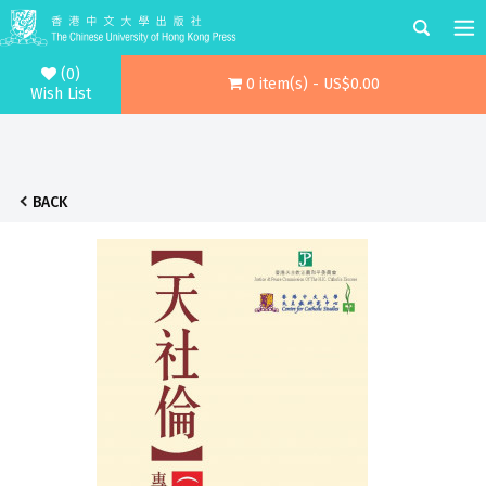
(0)
0 item(s) - US$0.00
Wish List
BACK