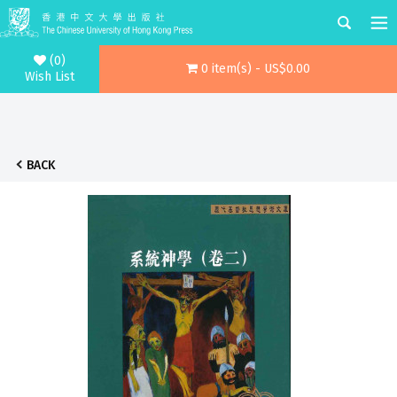
(0)
0 item(s) - US$0.00
Wish List
BACK