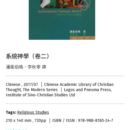
系統神學（卷二）
潘能伯格、李秋零 譯
Chinese , 2017/07
Chinese Academic Library of Christian
Thought, The Modern Series
Logos and Pneuma Press,
Institute of Sino-Christian Studies Ltd
Tags:
Religious Studies
210 x 140 mm , 720pp
ISBN / ISSN : 978-988-8165-24-7