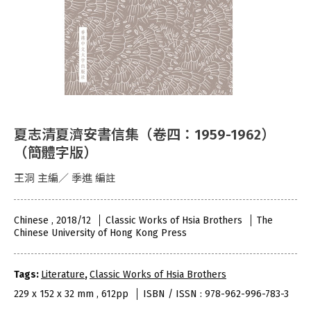
夏志清夏濟安書信集（卷四：1959-1962）
（簡體字版）
王洞 主編／ 季進 編註
Chinese , 2018/12
Classic Works of Hsia Brothers
The
Chinese University of Hong Kong Press
Tags:
Literature
,
Classic Works of Hsia Brothers
229 x 152 x 32 mm , 612pp
ISBN / ISSN : 978-962-996-783-3