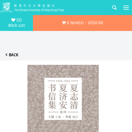
(0)
0 item(s) - US$0.00
Wish List
BACK