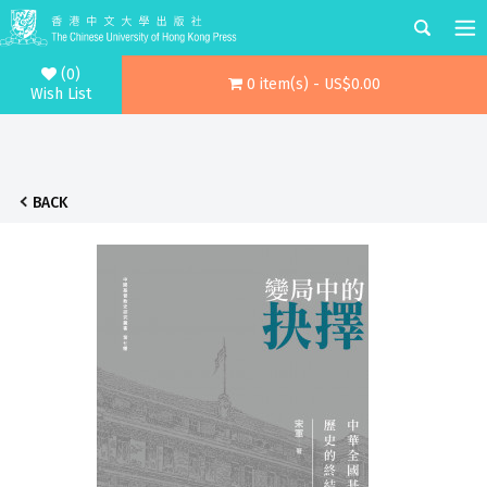
(0)
0 item(s) - US$0.00
Wish List
BACK