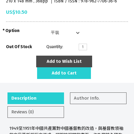
210 x 148 mm , 368pp
ISBN / ISSN : 978-962-7706-36-6
US$10.50
Option
Out Of Stock
Quantity:
Add to Wish List
Add to Cart
Description
Author Info.
Reviews (0)
1949至1951年中國共產黨對中國基督教的改造，與基督教領袖