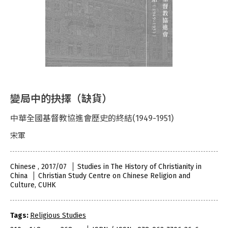
變局中的抉擇（缺貨）
中華全國基督教協進會歷史的終結(1949-1951)
宋軍
Chinese , 2017/07
Studies in The History of Christianity in
China
Christian Study Centre on Chinese Religion and
Culture, CUHK
Tags:
Religious Studies