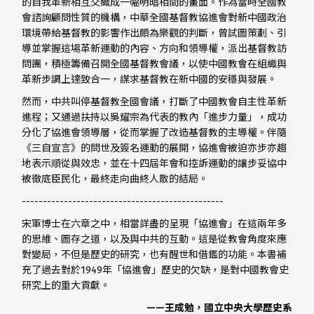
的自我革新相互交織成一幅明暗相間的畫面。作為當時全國教
會諮詢顧問性質的機構，中華全國基督教協進會對新中國政治
環境帶給基督教的影響作出頗為樂觀的判斷，曾試圖策劃、引
導並掌握這場革新運動的內容、方向和領導權，派出基督教訪
問團，積極籌備召開全國基督教會議，以使中國教會在組織與
革新步調上達致合一，謀求基督教在新中國的安穩與發展。
然而，中共叫停基督教全國會議，打斷了中國教會自主性革新
進程；又通過扶持以吳耀宗為代表的教內「進步力量」，成功
分化了協進會領導層，從而掌握了改造基督教的主導權。伴隨
《三自宣言》的問世及簽名運動的展開，協進會被迫亦步亦趨
地表示順從與效忠，並在十四屆年會和控訴運動的讓步妥協中
被徹底臣民化，最終走向曲終人散的結局。
------------------------------------------------
宋軍博士在六章之中，相當詳盡的呈現「協進會」在這兩年多
的思維、圖存之道，以及與中共的互動。這是從教會角度來應
對變局，不但是歷史的研究，也有醒世和借鑑的功能。本書補
充了過去對於1949年「協進會」歷史的欠缺，是對中國教會史
研究上的重大貢獻。
——王成勉，國立中央大學歷史系