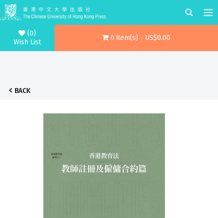
(0)
0 item(s) - US$0.00
Wish List
BACK