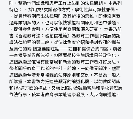
則，幫助他們認識和思考工作上碰到的法律問題。 本系列
特色： ．採用夾?夾議寫作方式，學術性與可讀性兼備。
．從具體案例帶出法律原則及其背後的思維，即使沒有受
過專業訓練的人，也可以很快掌握相關原則和箇中爭議。
．提供案例索引，方便使用者查閱和深入研究。 本書乃前
書《香港教育法：疏忽侵權篇》為教育工作者所開展的認
識法律旅程的第二站，從法律角度介紹和探討教師的權益
及責任的兩 個重要關注點──註冊和僱傭合約問題。前者
一直備受業界所忽視，但隨著學校生態環境日益政治化，
這個課題是值得有關當局和新舊的教育工作者好好反思。
後者關乎教育工作者的生計、前途，一向備受關注，然而
這個課題牽涉非常複雜的法律原則和案例，不易為一般人
所掌握。本書致力把這些艱深的論述化簡，以助教師認識
和捍?這方面的權益，又藉此協助及鼓勵當局和學校管理層
依法行事，使本港教育事業能健康發展，大步向前邁進。