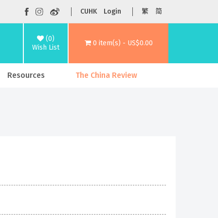
CUHK
Login
繁
简
(0)
0 item(s) - US$0.00
Wish List
Resources
The China Review