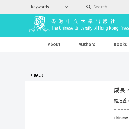
About
Authors
Books
BACK
成長
羅乃萱 
Chinese