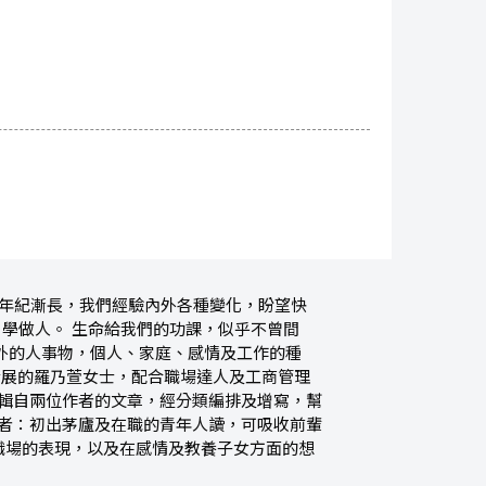
 年紀漸長，我們經驗內外各種變化，盼望快
，學做人。 生命給我們的功課，似乎不曾間
身外的人事物，個人、家庭、感情及工作的種
庭發展的羅乃萱女士，配合職場達人及工商管理
書輯自兩位作者的文章，經分類編排及增寫，幫
讀者：初出茅廬及在職的青年人讀，可吸收前輩
職場的表現，以及在感情及教養子女方面的想