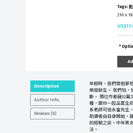
Tags:
勵
210 x 1
US$11.
Opti
Ad
年輕時，我們懷抱夢想
Description
樂度餘生。 我們怕，
斷。 兩位作者藉52
Author Info.
種，跟你一起品嘗生命
系老師司徒永富先生，
Reviews (0)
助讀者由自身開始，建
的經驗之談。中年男
法。