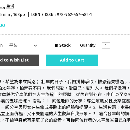
志
,
生活
65 mm , 168pp
ISBN / ISSN : 978-962-457-482-1
00
on
In Stock
Quantity:
d to Wish List
Add to Cart
，希望為未來鋪路； 壯年的日子，我們拼搏爭取，惟恐錯失機遇；
怕太年輕，怕青春不再。 我們想愛，愛自己、愛別人。 我們學做事
篇文章與你分享他們在人生旅程上的經驗。從內在到外在，由自身至
裏的五味紛陳。 看點： 1. 兩位老師的分享：專注幫助女性及家
一起分享男與女在生命成長路上的經驗和提醒。 2. 生活智慧：本
立正面積極，又不失豁達的人生觀與自我形象。 3. 適合各年齡的
女，不論單身或有家庭子女的讀者，可從兩位作者的文章反省自己在