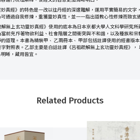
內容進行梳理解釋，使經文的旨意更加清晰明白。
靈妙真經》的特色是一改以往丹經的深邃難解，運用平實簡易的文字
仍可通過自我修煉，重獲靈妙真性，並一一指出道教心性修煉而致玄
疏解無上玄功靈妙真經》使用的底本為日本京都大學人文科學研究所
為當前充斥著物欲利益、社會階層之間衝突與不和諧，以及種族和宗
淨的道理。本書為精裝甲
乙兩冊本
甲部包括註譯使用的經書版本
、
、
體字對照表。乙部主要是白話註譯《呂祖疏解無上玄功靈妙真經》， 
易明晰，藏用皆宜。
Related Products