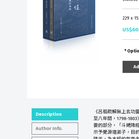
229 x 1
US$60
Opti
Ad
《呂祖疏解無上玄功
Description
至八年間，1798-
要的部分，「斗姥降
Author Info.
示予覺源壇弟子，目