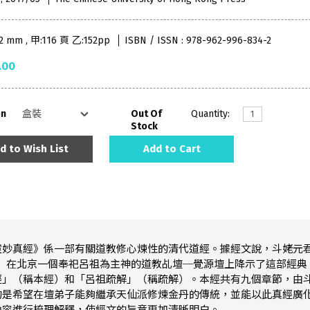
52 mm , 甲:116 頁 乙:152pp
ISBN / ISSN : 978-962-996-834-2
.00
on
Out Of
Quantity:
Stock
d to Wish List
Add to Cart
靈妙真經》係一部有關道教修心煉性的清代道經。據經文說，斗姥元
1803）在北京一個奉祀呂祖為主神的道教乩壇─覺源壇上降示了這部
經」（稱本經）和「呂祖疏解」（稱疏解）。本經共有九個章節，由
的是希望在壇弟子能夠繼承天仙派修煉金丹的傳統，並能以此真經廣