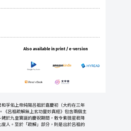
Also available in print / e-version
君和孚佑上帝純陽呂祖於嘉慶初（大約在三年
經典。《呂祖疏解無上玄功靈妙真經》包含兩個主
斗姥於九皇寶誕的慶祝期間，敕令紫微星君降
化度人。至於「疏解」部分，則是出於呂祖的