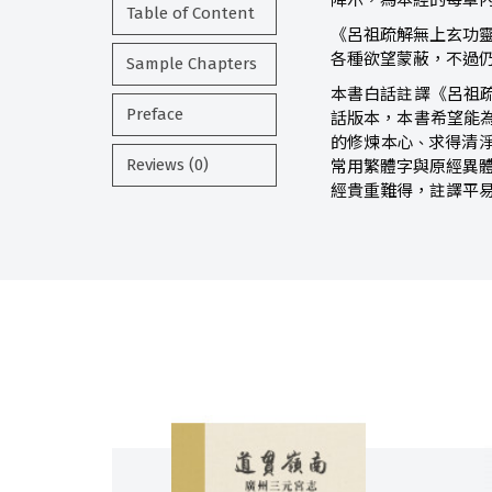
降示，為本經的每章
Table of Content
《呂祖疏解無上玄功
各種欲望蒙蔽，不過
Sample Chapters
本書白話註譯《呂祖
Preface
話版本，本書希望能
的修煉本心
求得清
、
Reviews (0)
常用繁體字與原經異
經貴重難得，註譯平