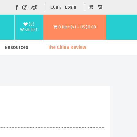
CUHK
Login
繁
简
(0)
0 item(s) - US$0.00
Wish List
Resources
The China Review