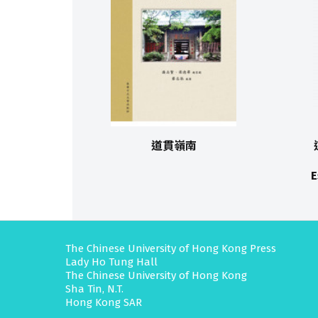
道貫嶺南
E
The Chinese University of Hong Kong Press
Lady Ho Tung Hall
The Chinese University of Hong Kong
Sha Tin, N.T.
Hong Kong SAR