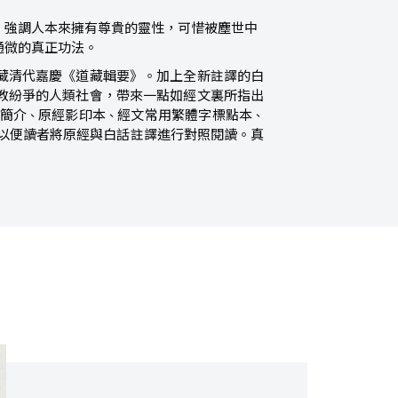
，強調人本來擁有尊貴的靈性，可惜被塵世中
通微的真正功法。
藏清代嘉慶《道藏輯要》。加上全新註譯的白
教紛爭的人類社會，帶來一點如經文裏所指出
簡介
原經影印本
經文常用繁體字標點本
、
、
、
以便讀者將原經與白話註譯進行對照閱讀。真