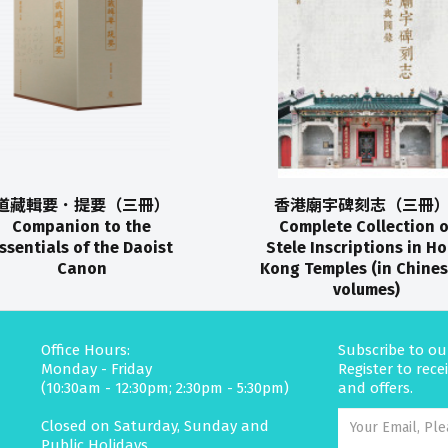
道藏輯要．提要（三冊）
香港廟宇碑刻志（三冊）
Companion to the
Complete Collection o
ssentials of the Daoist
Stele Inscriptions in H
Canon
Kong Temples (in Chines
volumes)
Office Hours:
Subscribe to ou
Monday - Friday
Register to rec
(10:30am - 12:30pm; 2:30pm - 5:30pm)
and offers.
Closed on Saturday, Sunday and
Public Holidays