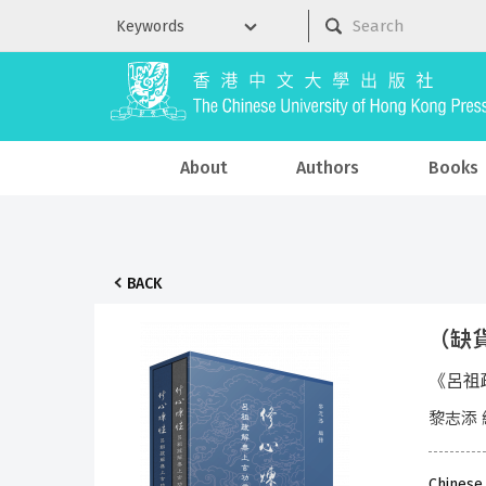
About
Authors
Books
BACK
（缺
《呂祖
黎志添 
Chinese