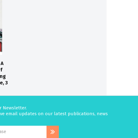
A
f
ong
e, 3
r Newsletter.
eive email updates on our latest publications, news