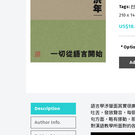
Tags:
P
210 x 1
US$18
Opti
Ad
語言學涉獵面其實很
Description
吐舌，發放聲音，每
句方面，略有挪動，
Author Info.
對漢語教學所面對的