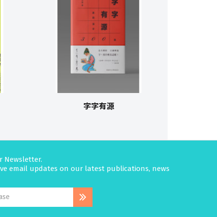
字字有源
r Newsletter.
eive email updates on our latest publications, news