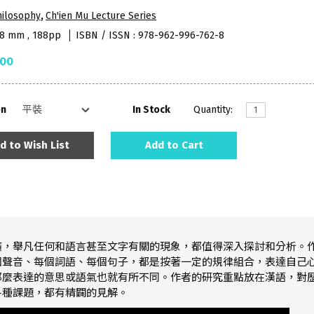
hilosophy
,
Ch'ien Mu Lecture Series
48 mm , 188pp
ISBN / ISSN : 978-962-996-762-8
.00
on
In Stock
Quantity:
d to Wish List
Add to Cart
廣，舉凡任何和語言甚至文字有關的現象，都值得深入探討和分析。
個聲音、每個詞語、每個句子，都是按著一定的規律組合，表達自己
那麼表達的意思或語氣也就有所不同。作者的研究重點放在漢語，對
各種課題，都有精闢的見解。