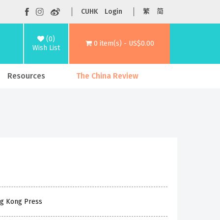
CUHK
Login
繁
简
(0)
0 item(s) - US$0.00
Wish List
Resources
The China Review
ng Kong Press