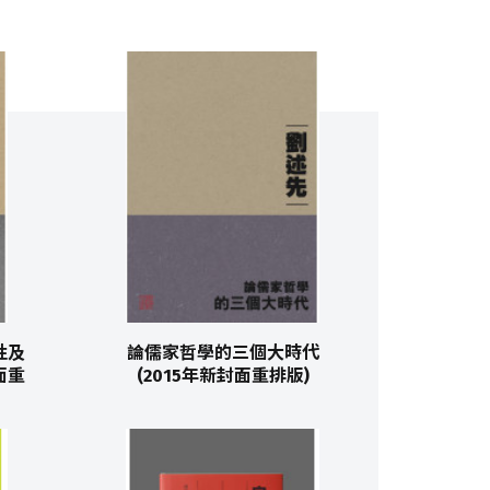
性及
論儒家哲學的三個大時代
面重
(2015年新封面重排版)