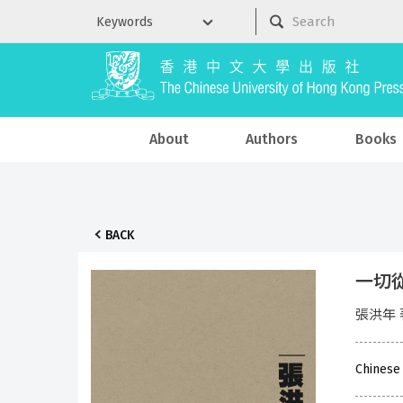
About
Authors
Books
BACK
一切
張洪年 
Chinese