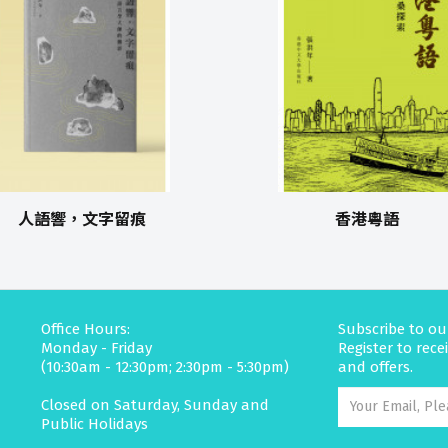
人語響，文字留痕
香港粵語
Office Hours:
Subscribe to ou
Monday - Friday
Register to rec
(10:30am - 12:30pm; 2:30pm - 5:30pm)
and offers.
Closed on Saturday, Sunday and
Public Holidays