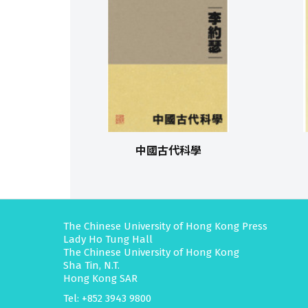
中國古代科學
The Chinese University of Hong Kong Press
Lady Ho Tung Hall
The Chinese University of Hong Kong
Sha Tin, N.T.
Hong Kong SAR
Tel: +852 3943 9800