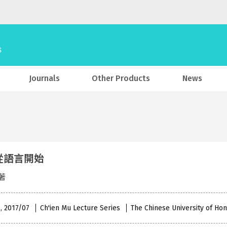
Journals
Other Products
News
從語言開始
著
 , 2017/07
Ch'ien Mu Lecture Series
The Chinese University of Ho