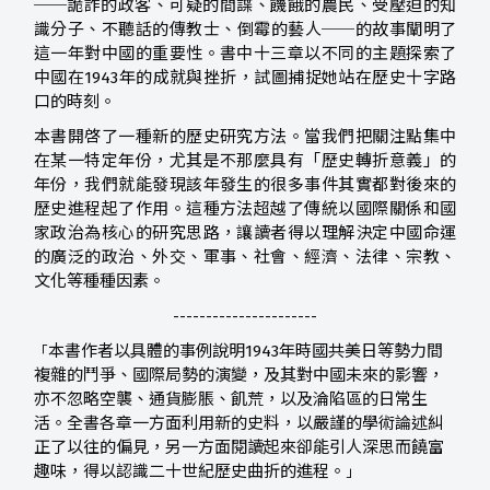
──詭詐的政客、可疑的間諜、饑餓的農民、受壓迫的知
識分子、不聽話的傳教士、倒霉的藝人──的故事闡明了
這一年對中國的重要性。書中十三章以不同的主題探索了
中國在1943年的成就與挫折，試圖捕捉她站在歷史十字路
口的時刻。
本書開啓了一種新的歷史研究方法。當我們把關注點集中
在某一特定年份，尤其是不那麼具有「歷史轉折意義」的
年份，我們就能發現該年發生的很多事件其實都對後來的
歷史進程起了作用。這種方法超越了傳統以國際關係和國
家政治為核心的研究思路，讓讀者得以理解決定中國命運
的廣泛的政治、外交、軍事、社會、經濟、法律、宗教、
文化等種種因素。
----------------------
本書作者以具體的事例說明1943年時國共美日等勢力間
「
複雜的鬥爭、國際局勢的演變，及其對中國未來的影響，
亦不忽略空襲、通貨膨脹、飢荒，以及淪陷區的日常生
活。全書各章一方面利用新的史料，以嚴謹的學術論述糾
正了以往的偏見，另一方面閱讀起來卻能引人深思而饒富
趣味，得以認識二十世紀歷史曲折的進程。
」