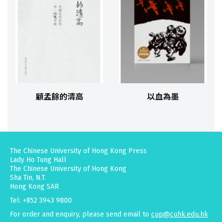
顧孟餘的清高
以血為墨
The Chinese University of Hong Kong Press
Lady Ho Tung Hall
The Chinese University of Hong Kong
Sha Tin, N.T.
Hong Kong SAR
Tel: +852 3943 9800
For order and enquiry, please send email to
cup@cuhk.edu.hk