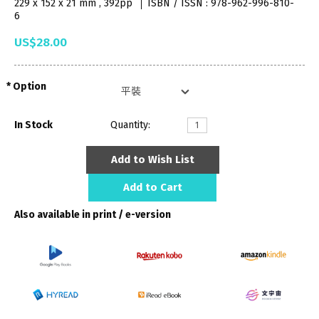
229 x 152 x 21 mm , 392pp
ISBN / ISSN : 978-962-996-810-
6
US$28.00
Option
In Stock
Quantity:
Add to Wish List
Add to Cart
Also available in print / e-version