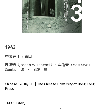
1943
中國在十字路口
周錫瑞（Joseph W. Esherick）、李皓天（Matthew T.
Combs） 編 • 陳驍 譯
Chinese , 2018/01
The Chinese University of Hong Kong
Press
Tags:
History