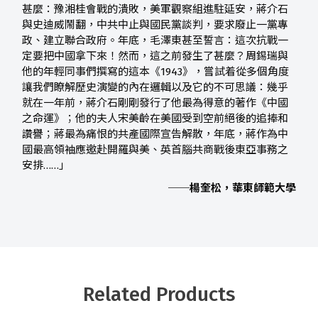
甚麼：豫湘桂會戰的潰敗，美軍觀察組進駐延安，蔣介石
與史迪威鬧翻，中共中止與國民黨談判，要求廢止一黨專
政、建立聯合政府。年底，毛澤東甚至誓言：這次抗戰一
定要把中國拿下來！然而，這之前發生了甚麼？周錫瑞與
他的年輕同事們撰寫的這本《1943》，嘗試着從多個角度
讓我們瞭解歷史演變的內在邏輯以及它的不可思議：幾乎
就在一年前，蔣介石剛剛發行了他最為得意的著作《中國
之命運》；他的夫人宋美齡在美國受到空前絕後的追捧和
讚譽；蔣最為痛恨的共產國際宣告解散，年底，蔣作為中
國最高領袖應邀赴開羅與美、英首腦共商戰後東亞事務之
安排……」
──楊奎松，華東師範大學
Related Products