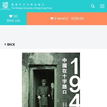
(0)
0 item(s) - US$0.00
Wish List
BACK