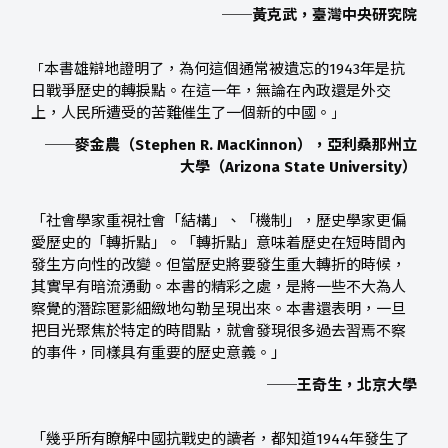
──黃克武，臺灣中央研究院
本書雄辯地證明了，為何這個通常被遺忘的1943年是抗
「
日戰爭歷史的轉捩點。在這一年，無論在內政還是外交
上，人民所遭受的苦難催生了一個新的中國。
」
──麥金農（Stephen R. MacKinnon），亞利桑那州立
大學（Arizona State University）
「社會學家重視社會「結構」、「機制」，歷史學家更偏
愛歷史的「轉折點」。「轉折點」意味着歷史在短時間內
發生方向性的改變。但當歷史將要發生重大轉折的時候，
其實早有暗流湧動。本書的精彩之處，是將一些不大為人
察覺的潛踪匿影細緻地勾勒呈現出來。本書還表明，一旦
把目光聚焦於特定的時間點，就會發現很多過去習焉不察
的事件，同樣具有重要的歷史意義。」
──王奇生，北京大學
「幾乎所有瞭解中國抗戰史的讀者，都知道1944年發生了