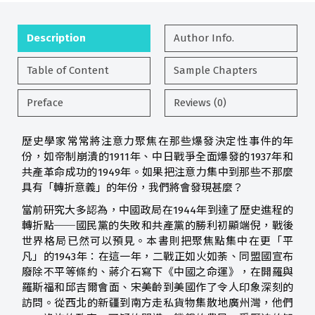
Description
Author Info.
Table of Content
Sample Chapters
Preface
Reviews (0)
歷史學家常常將注意力聚焦在那些爆發決定性事件的年
份，如帝制崩潰的1911年、中日戰爭全面爆發的1937年和
共產革命成功的1949年。如果把注意力集中到那些不那麼
具有「轉折意義」的年份，我們將會發現甚麼？
當前研究大多認為，中國政局在1944年到達了歷史進程的
轉折點──國民黨的失敗和共產黨的勝利初顯端倪，戰後
世界格局已然可以預見。本書則把聚焦點集中在更「平
凡」的1943年：在這一年，二戰正如火如荼、同盟國宣布
廢除不平等條約、蔣介石寫下《中國之命運》，在開羅與
羅斯福和邱吉爾會面、宋美齡到美國作了令人印象深刻的
訪問。從西北的新疆到南方走私貨物集散地廣州灣，他們