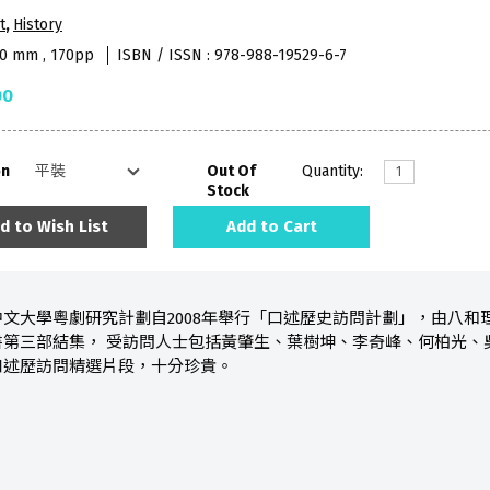
t
,
History
40 mm , 170pp
ISBN / ISSN : 978-988-19529-6-7
00
on
Out Of
Quantity:
Stock
d to Wish List
Add to Cart
文大學粵劇研究計劃自2008年舉行「口述歷史訪問計劃」，由八
書第三部結集， 受訪問人士包括黃肇生、葉樹坤、李奇峰、何柏光、
口述歷訪問精選片段，十分珍貴。