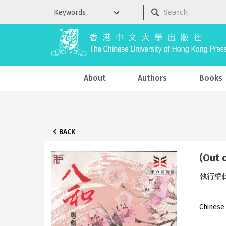
About
Authors
Books
BACK
(Out
執行編
Chinese