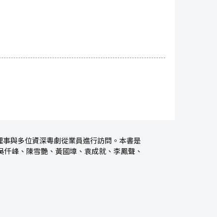
和理事與多位資深粵劇從業員進行訪問。本書是
吳仟峰、陳雪艷、黃國墇、袁成就、李鳳聲、