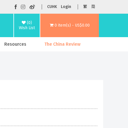
CUHK
Login
繁
简
(0)
0 item(s) - US$0.00
Wish List
Resources
The China Review