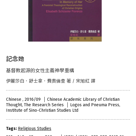
記念她
基督教起源的女性主義神學重構
伊麗莎白．舒士拿．費奧倫查 著 / 宋旭紅 譯
Chinese , 2016/09
Chinese Academic Library of Christian
Thought, The Research Series
Logos and Pneuma Press,
Institute of Sino-Christian Studies Ltd
Tags:
Religious Studies