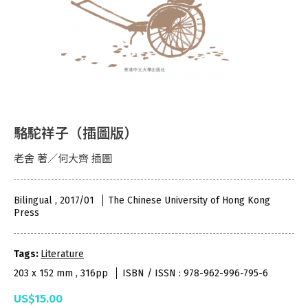
駱駝祥子（插圖版）
老舍 著／何大齊 插圖
Bilingual , 2017/01
The Chinese University of Hong Kong
Press
Tags:
Literature
203 x 152 mm , 316pp
ISBN / ISSN : 978-962-996-795-6
US$15.00