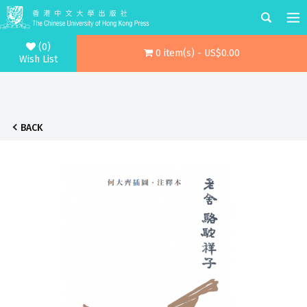
(0)
0 item(s) - US$0.00
Wish List
BACK