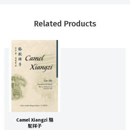
Related Products
Camel Xiangzi 駱
駝祥子