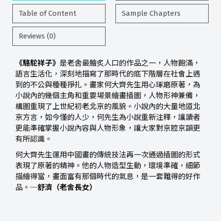
Table of Content
Sample Chapters
Reviews (0)
《駱駝祥子》
是老舍最膾炙人口的作品之一，人物飽滿，
語言生活化，深刻地描寫了那時代的底下階層在社會上遇
到的不公與種種掙扎。畫家何大齊先生用心琢磨原著，為
小說內的幾個主角和重要場景繪畫插圖，人物形神兼備，
構圖重現了上世紀初老北京的風貌。小說內的大量地道北
京方言，如今懂的人少，何先生為小說重新注釋，讓讀者
更能準確掌握小說內容與人物形象，讓大家對京腔京韻更
有所認識。
何大齊先生運用中國畫的傳統技法再一次通過插圖的形式
表現了原著的精神。他的人物造型生動，環境準確，細節
描繪得當，畫面富有那個時代的氣息，是一套難得的好作
品。
─舒濟（老舍長女）