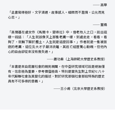
── 高華
「此書寫得極好，文字清通，故事感人。細微而不濫情，公允而見
心志。」
── 董橋
「高爾基在處女作《馬爾卡・楚得拉》中，借老牧人之口，說出這
樣一段話：「人生就該像天上那隻老鷹一樣，到處走走，看看。看
夠了，就躺下歸於塵土。人生就是這麼回事。」作者就是一隻被放
逐的老鷹，這位北大才子顛沛流離，其逃亡經歷驚心動魄，但他內
心的自由卻從來沒有喪失過。」
──蕭功秦（上海師範大學歷史系教授）
「本書是來自底層社會的親見親聞，在中亞研究領域可說是絕無僅
有，信息極為重要，參考價值極高。特別是雷先生對上世紀七八十
年代蘇聯社會及其變化的描述，對於研究那個社會那段特殊的歷史
具有不可多得的意義。」
──王小甫（北京大學歷史系教授）