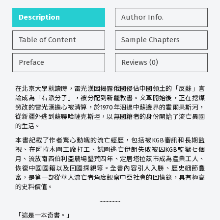
Description
Author Info.
Table of Content
Sample Chapters
Preface
Reviews (0)
在北京大學就讀時，雷光漢因揭露俄國侵佔中國領土的「反蘇」言
論成為「右派分子」，被分配到新疆教書。文革開始後，正在挖煤
勞改的雷光漢擔心被清算，於1970年泅過中蘇邊界的霍爾果斯河，
從新疆外逃到蘇聯哈薩克斯坦，以無國籍者的身份開始了流亡異國
的生活。
本書記載了作者驚心動魄的流亡經歷，包括被KGB審訊和長期監
視、在阿拉木圖工廠打工、試圖逃亡伊朗失敗被囚KGB監獄七個
月、流放南西伯利亞農場墾荒四年、定居塔拉茲市成為產業工人、
恢復中國國籍以及回國探親等。全書內容引人入勝、歷史細節豐
富，是第一部從華人流亡者角度觀察中亞社會的回憶錄，具有極高
的史料價值。
~~~~~~~
「這是一本奇書。」