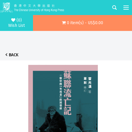
(0)
0 item(s) - US$0.00
Wish List
BACK