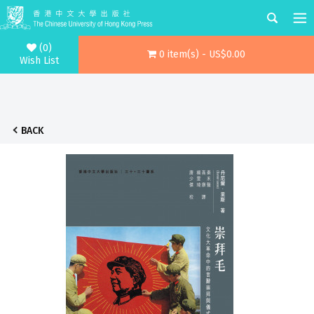
(0)
0 item(s) - US$0.00
Wish List
BACK