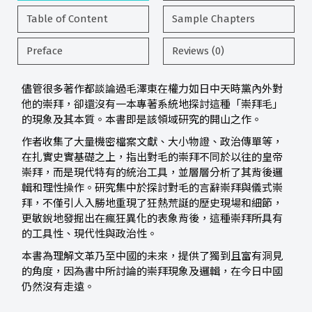
Table of Content
Sample Chapters
Preface
Reviews (0)
儘管很多著作都談論過毛澤東在權力如日中天時黨內外對
他的崇拜，卻還沒有一本專著系統地探討這種「崇拜毛」
的現象及其本質。本書即是該領域研究的開山之作。
作者收集了大量機密檔案文獻、大小物證、政治傳單等，
在扎實史實基礎之上，指出對毛的崇拜不同於以往的皇帝
崇拜，而是現代特有的統治工具，並層層分析了其背後邏
輯和理性操作。研究集中於探討對毛的言辭崇拜與儀式崇
拜，不僅引人入勝地重現了狂熱荒誕的歷史現場和細節，
更敏銳地發掘出在瘋狂異化的表象背後，這種崇拜所具有
的工具性、現代性與政治性。
本書為理解文革乃至中國的未來，提供了獨到且富有洞見
的角度，因為書中所討論的崇拜現象及邏輯，在今日中國
仍然沒有走遠。