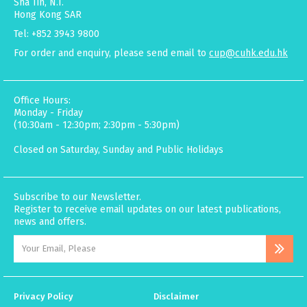
Sha Tin, N.T.
Hong Kong SAR
Tel: +852 3943 9800
For order and enquiry, please send email to
cup@cuhk.edu.hk
Office Hours:
Monday - Friday
(10:30am - 12:30pm; 2:30pm - 5:30pm)
Closed on Saturday, Sunday and Public Holidays
Subscribe to our Newsletter.
Register to receive email updates on our latest publications,
news and offers.
Privacy Policy
Disclaimer