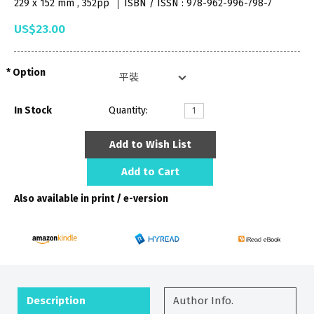
229 x 152 mm , 352pp
ISBN / ISSN : 978-962-996-798-7
US$23.00
Option
In Stock
Quantity:
Add to Wish List
Add to Cart
Also available in print / e-version
Description
Author Info.