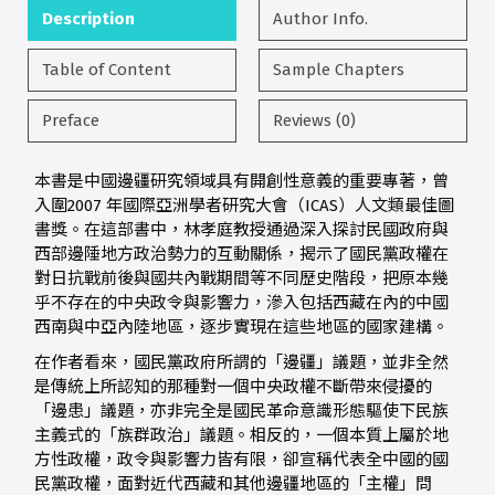
Description
Author Info.
Table of Content
Sample Chapters
Preface
Reviews (0)
本書是中國邊疆研究領域具有開創性意義的重要專著，曾
入圍2007 年國際亞洲學者研究大會（ICAS）人文類最佳圖
書獎。在這部書中，林孝庭教授通過深入探討民國政府與
西部邊陲地方政治勢力的互動關係，揭示了國民黨政權在
對日抗戰前後與國共內戰期間等不同歷史階段，把原本幾
乎不存在的中央政令與影響力，滲入包括西藏在內的中國
西南與中亞內陸地區，逐步實現在這些地區的國家建構。
在作者看來，國民黨政府所謂的「邊疆」議題，並非全然
是傳統上所認知的那種對一個中央政權不斷帶來侵擾的
「邊患」議題，亦非完全是國民革命意識形態驅使下民族
主義式的「族群政治」議題。相反的，一個本質上屬於地
方性政權，政令與影響力皆有限，卻宣稱代表全中國的國
民黨政權，面對近代西藏和其他邊疆地區的「主權」問