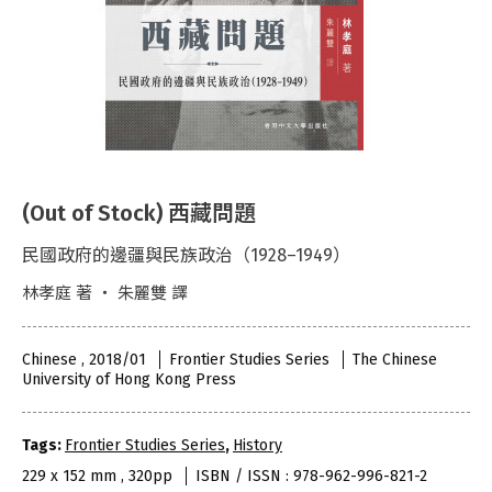
(Out of Stock) 西藏問題
民國政府的邊疆與民族政治（1928–1949）
林孝庭 著 ‧ 朱麗雙 譯
Chinese , 2018/01
Frontier Studies Series
The Chinese
University of Hong Kong Press
Tags:
Frontier Studies Series
,
History
229 x 152 mm , 320pp
ISBN / ISSN : 978-962-996-821-2