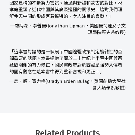
國家建構的不斷努力嘗試。通過與新疆和蒙古的對比，林
孝庭重塑了近代中國與其廣袤邊疆的關係史。這對我們理
解今天中國的形成有着獨特的、令人注目的貢獻。」
─喬納森．李普曼(Jonathan Lipman，美國曼荷蓮女子文
理學院歷史系教授)
「這本書討論的是一個展示中國邊疆政策制定複雜性的至
關重要的話題。本書提供了關於二十世紀上半葉中國與西
藏間關係的有力修正，國民黨政府對於西藏是強勢入侵者
的固有觀念在這本書中得到重新審視和更正。」
─烏．額．寶力格(Uradyn Erden Bulag，英國劍橋大學社
會人類學系教授)
Related Products