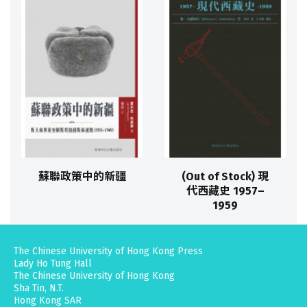
蘇聯政策中的新疆
(Out of Stock) 現
代西藏史 1957–
1959
The Chinese University of Hong Kong Press
Lady Ho Tung Hall
The Chinese University of Hong Kong
Sha Tin, N.T.
Hong Kong SAR