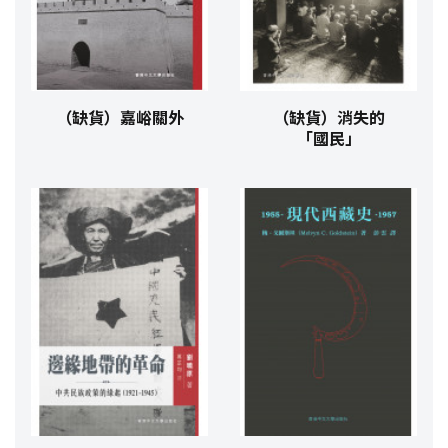
（缺貨）嘉峪關外
（缺貨）消失的
「國民」