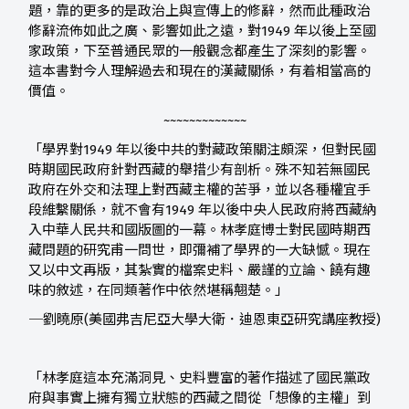
題，靠的更多的是政治上與宣傳上的修辭，然而此種政治
修辭流佈如此之廣、影響如此之遠，對1949 年以後上至國
家政策，下至普通民眾的一般觀念都產生了深刻的影響。
這本書對今人理解過去和現在的漢藏關係，有着相當高的
價值。
~~~~~~~~~~~~~
「學界對1949 年以後中共的對藏政策關注頗深，但對民國
時期國民政府針對西藏的舉措少有剖析。殊不知若無國民
政府在外交和法理上對西藏主權的苦爭，並以各種權宜手
段維繫關係，就不會有1949 年以後中央人民政府將西藏納
入中華人民共和國版圖的一幕。林孝庭博士對民國時期西
藏問題的研究甫一問世，即彌補了學界的一大缺憾。現在
又以中文再版，其紮實的檔案史料、嚴謹的立論、饒有趣
味的敘述，在同類著作中依然堪稱翹楚。」
─劉曉原(美國弗吉尼亞大學大衛．迪恩東亞研究講座教授)
「林孝庭這本充滿洞見、史料豐富的著作描述了國民黨政
府與事實上擁有獨立狀態的西藏之間從「想像的主權」到