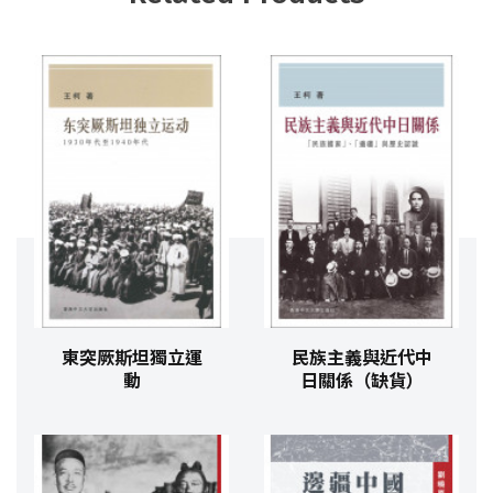
東突厥斯坦獨立運
民族主義與近代中
動
日關係（缺貨）