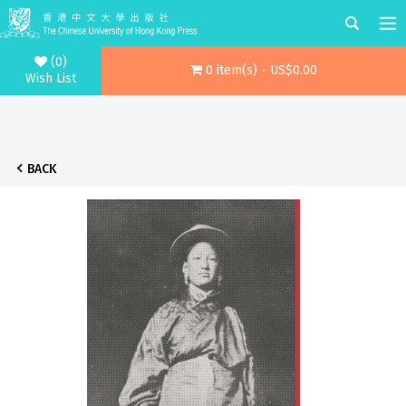
(0)
0 item(s) - US$0.00
Wish List
BACK