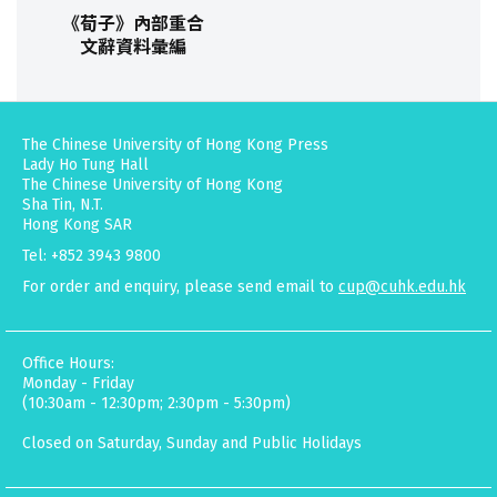
《荀子》內部重合
文辭資料彙編
The Chinese University of Hong Kong Press
Lady Ho Tung Hall
The Chinese University of Hong Kong
Sha Tin, N.T.
Hong Kong SAR
Tel: +852 3943 9800
For order and enquiry, please send email to
cup@cuhk.edu.hk
Office Hours:
Monday - Friday
(10:30am - 12:30pm; 2:30pm - 5:30pm)
Closed on Saturday, Sunday and Public Holidays