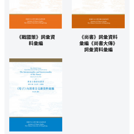
《戰國策》詞彙資
《尚書》詞彙資料
料彙編
彙編《尚書大傳》
詞彙資料彙編