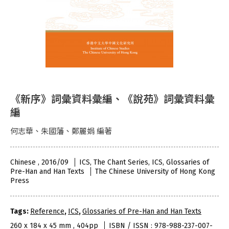
《新序》詞彙資料彙編、《說苑》詞彙資料彙
編
何志華、朱國藩、鄭麗娟 編著
Chinese , 2016/09
ICS, The Chant Series, ICS, Glossaries of
Pre-Han and Han Texts
The Chinese University of Hong Kong
Press
Tags:
Reference
,
ICS
,
Glossaries of Pre-Han and Han Texts
260 x 184 x 45 mm , 404pp
ISBN / ISSN : 978-988-237-007-