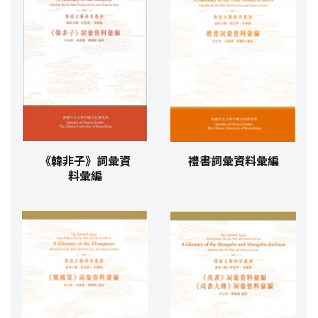
《韓非子》詞彙資
禮書詞彙資料彙編
料彙編