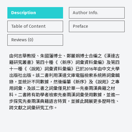
Description
Author Info.
Table of Content
Preface
Reviews (0)
由何志華教授、朱國藩博士、鄭麗娟博士合編之《漢達古
籍研究叢書》第四十種《〈新序〉詞彙資料彙編》及第四
十一種《〈說苑〉詞彙資料彙編》已於2016年由中文大學
出版社出版。該二書利用漢達文庫電腦檢索系統將詞彙輯
錄，並統計不同數據，然後編纂《新序》及《說苑》之專
用詞彙，及該二書之詞彙僅見於單一先秦兩漢典籍之材
料。二書將有助學者檢索先秦兩漢詞彙使用數據，並進一
步探究先秦兩漢典籍語言特質，並據此開展更多歷時性、
跨文獻之詞彙研究工作。