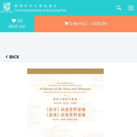
(0)
0 item(s) - US$0.00
Wish List
BACK