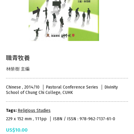
職青牧養
林榮樹 主編
Chinese , 2014/10
Pastoral Conference Series
Divinity
School of Chung Chi College, CUHK
Tags:
Religious Studies
229 x 152 mm , 111pp
ISBN / ISSN : 978-962-7137-61-0
US$10.00