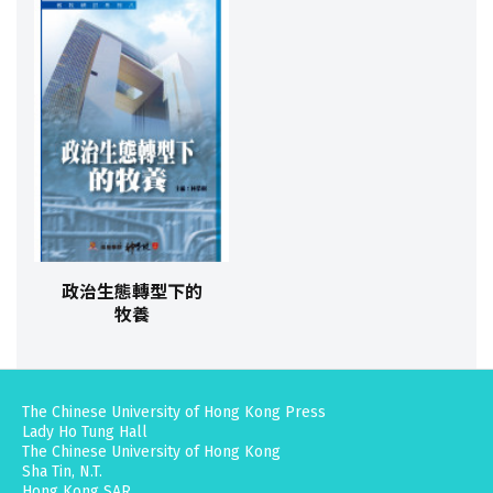
政治生態轉型下的
牧養
The Chinese University of Hong Kong Press
Lady Ho Tung Hall
The Chinese University of Hong Kong
Sha Tin, N.T.
Hong Kong SAR