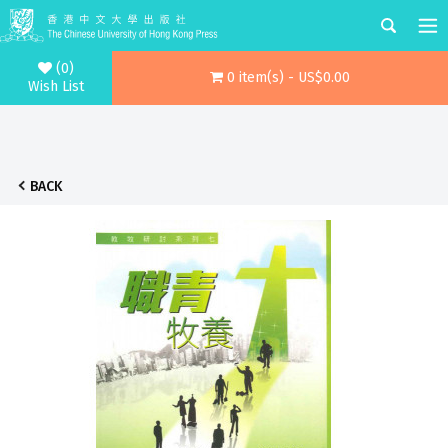
(0)
0 item(s) - US$0.00
Wish List
BACK