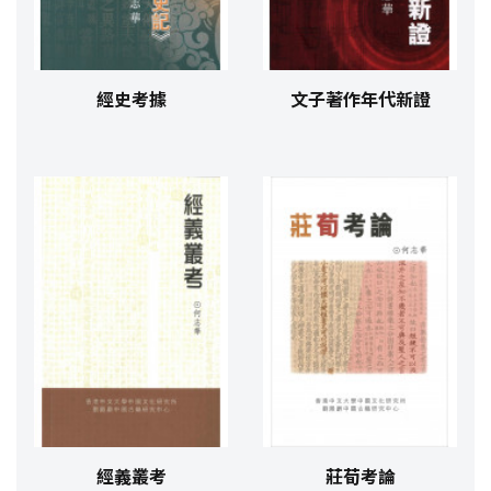
經史考據
文子著作年代新證
經義叢考
莊荀考論