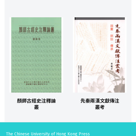
顏師古經史注釋論
先秦兩漢文獻傳注
叢
叢考
The Chinese University of Hong Kong Press