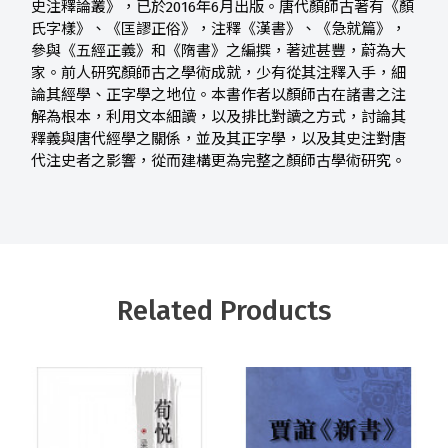
史注釋論叢》，已於2016年6月出版。唐代顏師古著有《顏
氏字樣》、《匡謬正俗》，注釋《漢書》、《急就篇》，
參與《五經正義》和《隋書》之編撰，著述甚豐，蔚為大
家。前人研究顏師古之學術成就，少有從其注釋入手，細
論其經學、正字學之地位。本書作者以顏師古在諸書之注
解為根本，利用文本細讀，以及排比對讀之方式，討論其
釋義與唐代經學之關係，並及其正字學，以及其史注對唐
代注史者之影響，從而建構更為完整之顏師古學術研究。
Related Products