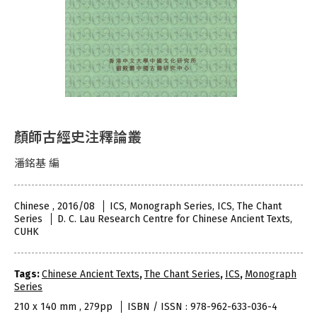
顏師古經史注釋論叢
潘銘基 編
Chinese , 2016/08
ICS, Monograph Series, ICS, The Chant
Series
D. C. Lau Research Centre for Chinese Ancient Texts,
CUHK
Tags:
Chinese Ancient Texts
,
The Chant Series
,
ICS
,
Monograph
Series
210 x 140 mm , 279pp
ISBN / ISSN : 978-962-633-036-4