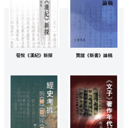
荀悅《漢紀》新探
賈誼《新書》論稿