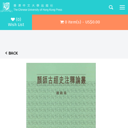
(0)
0 item(s) - US$0.00
Wish List
BACK