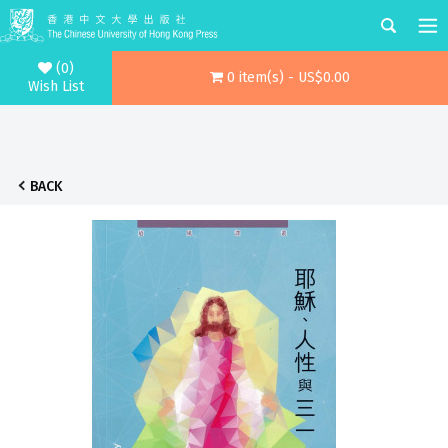
(0)
0 item(s) - US$0.00
Wish List
BACK