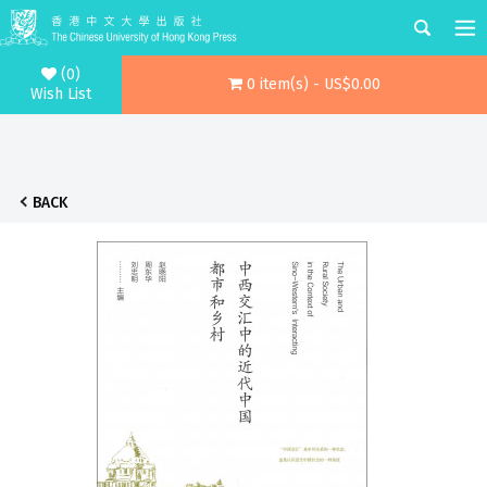
(0)
0 item(s) - US$0.00
Wish List
BACK