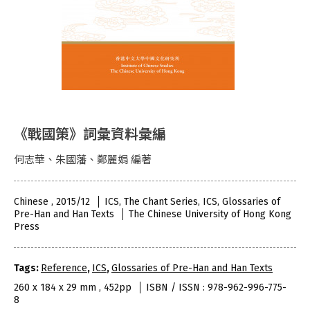
《戰國策》詞彙資料彙編
何志華、朱國藩、鄭麗娟 編著
Chinese , 2015/12
ICS, The Chant Series, ICS, Glossaries of
Pre-Han and Han Texts
The Chinese University of Hong Kong
Press
Tags:
Reference
,
ICS
,
Glossaries of Pre-Han and Han Texts
260 x 184 x 29 mm , 452pp
ISBN / ISSN : 978-962-996-775-
8