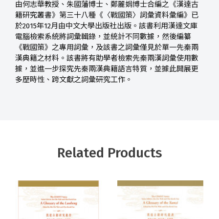
由何志華教授、朱國藩博士、鄭麗娟博士合編之《漢達古
籍研究叢書》第三十八種《〈戰國策〉詞彙資料彙編》已
於2015年12月由中文大學出版社出版。該書利用漢達文庫
電腦檢索系統將詞彙輯錄，並統計不同數據，然後編纂
《戰國策》之專用詞彙，及該書之詞彙僅見於單一先秦兩
漢典籍之材料。該書將有助學者檢索先秦兩漢詞彙使用數
據，並進一步探究先秦兩漢典籍語言特質，並據此開展更
多歷時性、跨文獻之詞彙研究工作。
Related Products