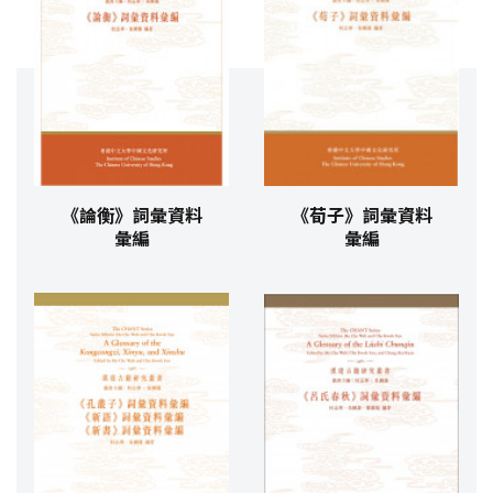
《論衡》詞彙資料
《荀子》詞彙資料
彙編
彙編