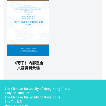
《荀子》內部重合
文辭資料彙編
The Chinese University of Hong Kong Press
Lady Ho Tung Hall
The Chinese University of Hong Kong
Sha Tin, N.T.
Hong Kong SAR