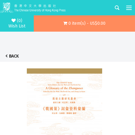
(0)
0 item(s) - US$0.00
Wish List
BACK