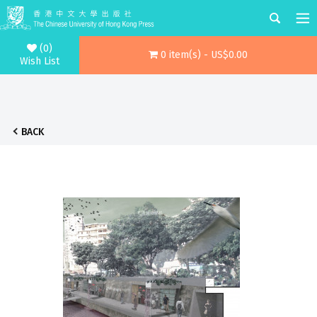
(0)
0 item(s) - US$0.00
Wish List
BACK