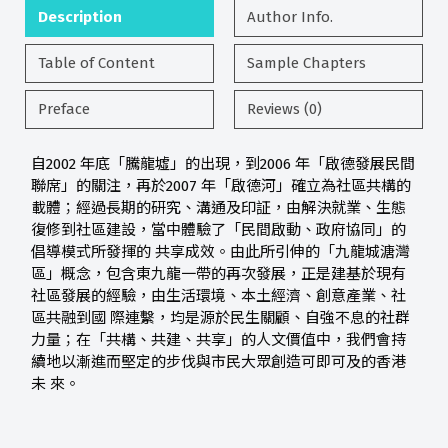
Description
Author Info.
Table of Content
Sample Chapters
Preface
Reviews (0)
自2002 年底「騰龍墟」的出現，到2006 年「啟德發展民間
聯席」的關注，再於2007 年「啟德河」確立為社區共構的
載體；經過長期的研究、溝通及印証，由解決就業、生態
復修到社區建設，當中體驗了「民間啟動、政府協同」的
倡導模式所發揮的 共享成效。由此所引伸的「九龍城溏灣
區」概念，包含東九龍一帶的再次發展，正是建基於現有
社區發展的經驗，由生活環境、本土經濟、創意產業、社
區共融到國 際連繫，均是源於民生關顧、自強不息的社群
力量；在「共構、共建、共享」的人文價值中，我們會持
續地以漸進而堅定的步伐與市民大眾創造可即可及的香港
未 來。