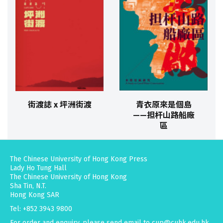
街渡誌 x 坪洲街渡
青衣原來是個島
——担杆山路船廠
區
The Chinese University of Hong Kong Press
Lady Ho Tung Hall
The Chinese University of Hong Kong
Sha Tin, N.T.
Hong Kong SAR
Tel: +852 3943 9800
For order and enquiry, please send email to
cup@cuhk.edu.hk