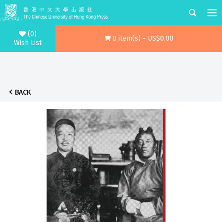
(0)
0 item(s) - US$0.00
Wish List
BACK