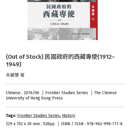
(Out of Stock) 民國政府的西藏專使(1912–
1949)
朱麗雙 著
Chinese , 2016/06
Frontier Studies Series
The Chinese
University of Hong Kong Press
Tags:
Frontier Studies Series
,
History
229 x 152 x 30 mm , 528pp
ISBN / ISSN : 978-962-996-711-6