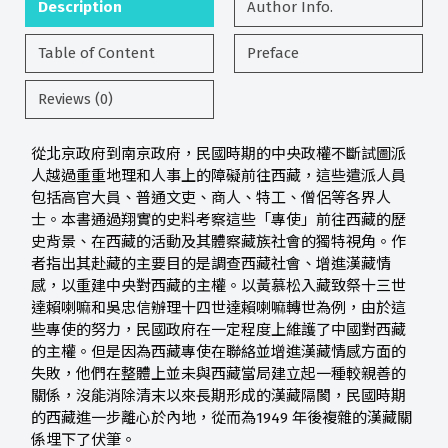
Description
Author Info.
Table of Content
Preface
Reviews (0)
從北京政府到南京政府，民國時期的中央政權不斷試圖派
人越過重重地理和人事上的障礙前往西藏，這些遣派人員
包括高官大員、普通文吏、商人、特工、僧侶等各界人
士。本書通過翔實的史料考察這些「專使」前往西藏的歷
史背景、在西藏的活動及其體察藏族社會的獨特視角。作
者指出其赴藏的主要目的是調查西藏社會、增進漢藏情
感，以重建中央對西藏的主權。以黃慕松入藏致祭十三世
達賴喇嘛和吳忠信辦理十四世達賴喇嘛轉世為例，由於這
些專使的努力，民國政府在一定程度上維護了中國對西藏
的主權。但是因為西藏專使在聯絡並增進漢藏情感方面的
失敗，他們在整體上並未與西藏當局建立起一種較親善的
關係，沒能消除清末以來長期形成的漢藏隔閡，民國時期
的西藏進一步離心於內地，從而為1949 年後複雜的漢藏關
係埋下了伏筆。