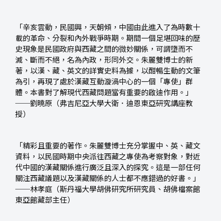
「辛亥雲動，民國興，天朝傾，中國由此進入了為時數十
載的革命、分裂和內外戰爭時期。期間一個足堪回味的歷
史現象是民國政府與西藏之間的微妙關係，可謂墮而不
滅、斷而不絕，名為內政，形同外交。朱麗雙博士的新
著，以漢、藏、英文的詳實史料為據，以酣暢生動的文筆
為引，再現了處於漢藏互動漩渦中心的一個「專使」群
體。本書對了解現代西藏問題當有重要的啟迪作用。」
──劉曉原（弗吉尼亞大學大衛．迪恩東亞研究講座教
授）
「精彩且重要的著作。朱麗雙博士充分掌握中、英、藏文
資料，以民國時期中央派往西藏之專使為考察對象，對近
代中國的漢藏關係進行廣泛且深入的探究。這是一部任何
關注西藏議題以及漢藏關係的人士都不應錯過的好書。」
──林孝庭（斯丹福大學胡佛研究所研究員、胡佛檔案館
東亞館藏部主任）