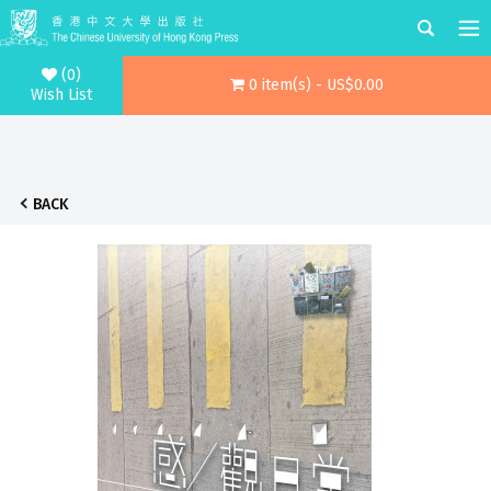
(0)
0 item(s) - US$0.00
Wish List
BACK