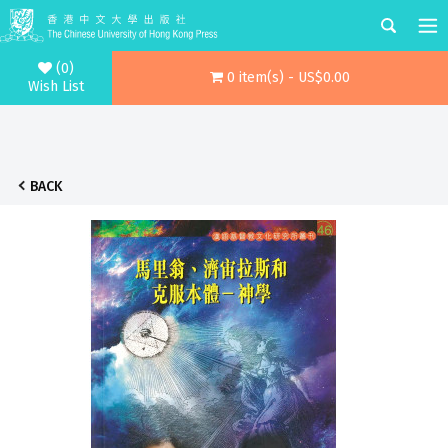
(0)
0 item(s) - US$0.00
Wish List
BACK