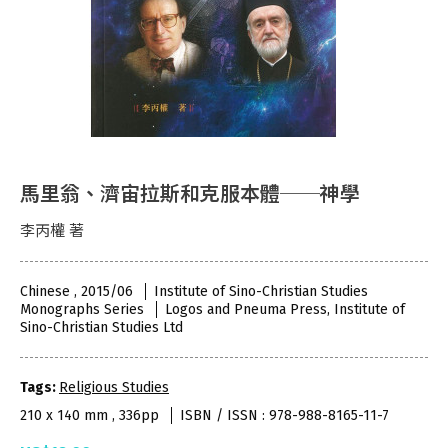
馬里翁、濟宙拉斯和克服本體──神學
李丙權 著
Chinese , 2015/06
Institute of Sino-Christian Studies
Monographs Series
Logos and Pneuma Press, Institute of
Sino-Christian Studies Ltd
Tags:
Religious Studies
210 x 140 mm , 336pp
ISBN / ISSN : 978-988-8165-11-7