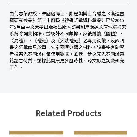
由何志華教授、朱國藩博士、鄭麗娟博士合編之《漢達古
籍研究叢書》第三十四種《禮書詞彙資料彙編》已於2015
年5月由中文大學出版社出版。該書利用漢達文庫電腦檢索
系統將詞彙輯錄，並統計不同數據，然後編纂《儀禮》、
《周禮》、《禮記》及《大戴禮記》之專用詞彙，及該四
書之詞彙僅見於單一先秦兩漢典籍之材料。該書將有助學
者檢索先秦兩漢詞彙使用數據，並進一步探究先秦兩漢典
籍語言特質，並據此開展更多歷時性、跨文獻之詞彙研究
工作。
Related Products