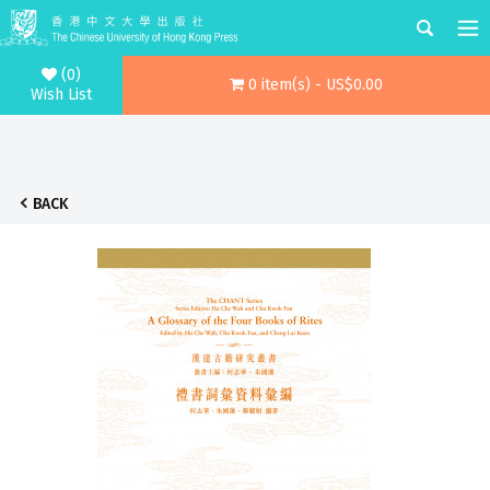
(0)
0 item(s) - US$0.00
Wish List
BACK