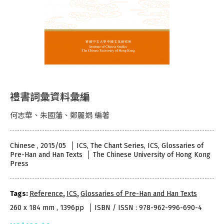
禮書詞彙資料彙編
何志華、朱國藩、鄭麗娟 編著
Chinese , 2015/05
ICS, The Chant Series, ICS, Glossaries of
Pre-Han and Han Texts
The Chinese University of Hong Kong
Press
Tags:
Reference
,
ICS
,
Glossaries of Pre-Han and Han Texts
260 x 184 mm , 1396pp
ISBN / ISSN : 978-962-996-690-4