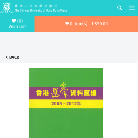
(0)
0 item(s) - US$0.00
Wish List
BACK