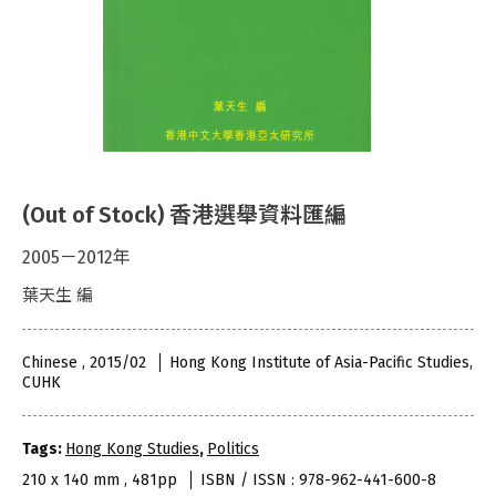
(Out of Stock) 香港選舉資料匯編
2005－2012年
葉天生 編
Chinese , 2015/02
Hong Kong Institute of Asia-Pacific Studies,
CUHK
Tags:
Hong Kong Studies
,
Politics
210 x 140 mm , 481pp
ISBN / ISSN : 978-962-441-600-8