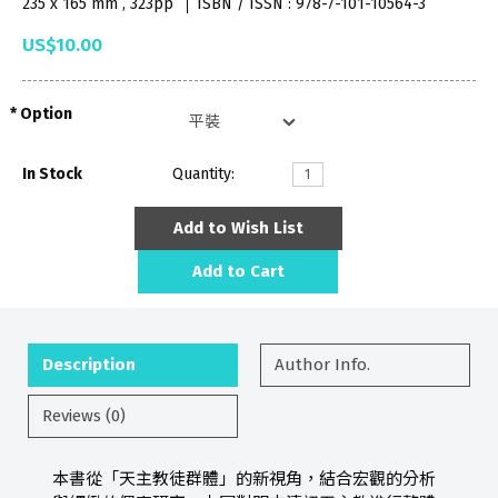
235 x 165 mm , 323pp
ISBN / ISSN : 978-7-101-10564-3
US$10.00
Option
In Stock
Quantity:
Add to Wish List
Add to Cart
Description
Author Info.
Reviews (0)
本書從「天主教徒群體」的新視角，結合宏觀的分析