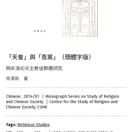
「天會」與「吾黨」（簡體字版）
明末清初天主教徒群體研究
肖清和 著
Chinese , 2014/01
Monograph Series on Study of Religion
and Chinese Society
Centre for the Study of Religion and
Chinese Society, CUHK
Tags:
Religious Studies