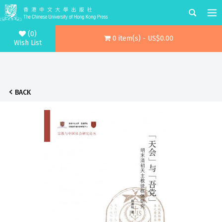
(0)
0 item(s) - US$0.00
Wish List
BACK