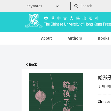
About
Authors
Books
BACK
給孩
北島 選
Chinese