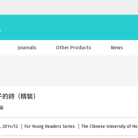
Journals
Other Products
News
子的詩（精裝）
編
 , 2014/12
For Young Readers Series
The Chinese University of H