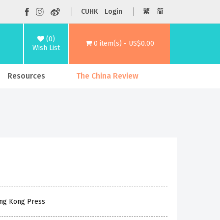
CUHK
Login
繁
简
(0)
0 item(s) - US$0.00
Wish List
Resources
The China Review
ong Kong Press