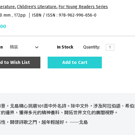
terature
,
Children's Literature
,
For Young Readers Series
30 mm , 172pp
ISBN / ISSN : 978-962-996-656-0
.00
on
In Stock
Quantity:
d to Wish List
Add to Cart
意，北島精心挑選101首中外名詩。除中文外，涉及阿拉伯語、希
言的邊界，獲得多元的精神養料、開拓世界文化的廣闊視野。
性，開啓詩歌之門，越年輕越好。 ──北島