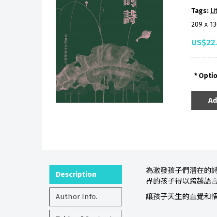
Tags:
Li
209 x 1
US$22
Opti
Ad
為激發孩子們潛在的詩
Description
界的孩子得以跨越語
Author Info.
讓孩子天生的直覺和悟