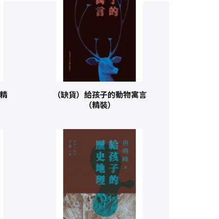
精
（缺貨）給孩子的動物寓言
（精裝）