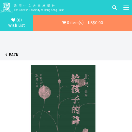
(0)
0 item(s) - US$0.00
Wish List
BACK