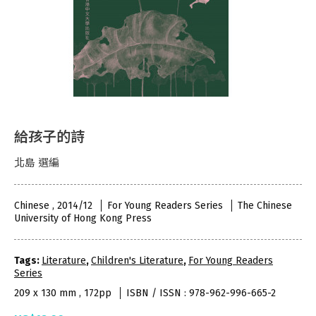
給孩子的詩
北島 選編
Chinese , 2014/12
For Young Readers Series
The Chinese
University of Hong Kong Press
Tags:
Literature
,
Children's Literature
,
For Young Readers
Series
209 x 130 mm , 172pp
ISBN / ISSN : 978-962-996-665-2