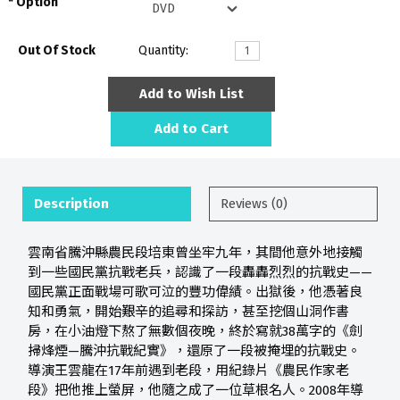
Option
Out Of Stock
Quantity:
Add to Wish List
Add to Cart
Description
Reviews (0)
雲南省騰沖縣農民段培東曾坐牢九年，其間他意外地接觸
到一些國民黨抗戰老兵，認識了一段轟轟烈烈的抗戰史——
國民黨正面戰場可歌可泣的豐功偉績。出獄後，他憑著良
知和勇氣，開始艱辛的追尋和探訪，甚至挖個山洞作書
房，在小油燈下熬了無數個夜晚，終於寫就38萬字的《劍
掃烽煙—騰沖抗戰紀實》，還原了一段被掩埋的抗戰史。
導演王雲龍在17年前遇到老段，用紀錄片《農民作家老
段》把他推上螢屏，他隨之成了一位草根名人。2008年導