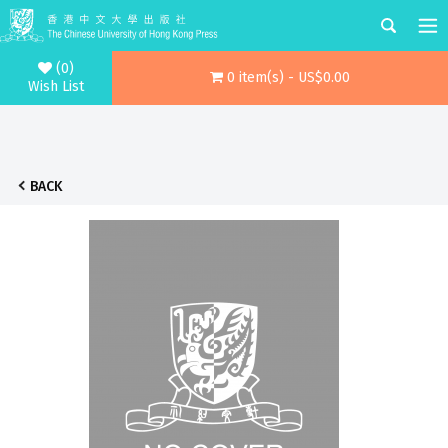
(0)
0 item(s) - US$0.00
Wish List
BACK