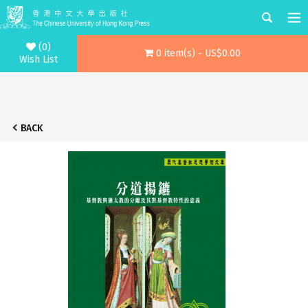
(0)
0 item(s) - US$0.00
Wish List
BACK