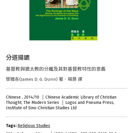
分道揚鑣
基督教與猶太教的分離及其對基督教特性的意義
鄧雅各(James D. G. Dunn) 著．楊慧 譯
Chinese , 2014/10
Chinese Academic Library of Christian
Thought, The Modern Series
Logos and Pneuma Press,
Institute of Sino-Christian Studies Ltd
Tags:
Religious Studies