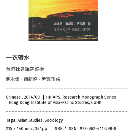
一衣帶水
台港社會議題縱橫
趙永佳、蕭新煌、尹寶珊 編
Chinese , 2014/08
HKIAPS, Research Monograph Series
Hong Kong Institute of Asia-Pacific Studies, CUHK
Tags:
Asian Studies
,
Sociology
215 x 140 mm , 344pp
ISBN / ISSN : 978-962-441-598-8