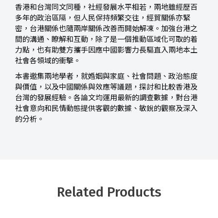
香港和台灣同文同種，社經發展水平相若，兩地雖經歷百
多年的政治區隔，但人民保持頻繁交往，經貿關係亦緊
密，台港關係也隨兩岸關係改善而開始解凍。加強台港之
間的溝通、瞭解和互動，除了是一個推動區域化可取的着
力點，也有助雙方攜手因應中國影響力長驅直入兩地本土
社會各領域的衝擊。
本書邀集兩地學者，就婚姻與家庭、社會問題、政治態度
與價值，以及中國關係與效應等議題，探討和比較香港及
台灣的發展經驗。各論文均運用最新的調查數據，對台港
社會意向和民情動態提供客觀的數據、敏銳的觀察及深入
的分析。
Related Products