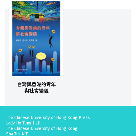
台灣與香港的青年
與社會變貌
The Chinese University of Hong Kong Press
Lady Ho Tung Hall
The Chinese University of Hong Kong
Sha Tin, N.T.