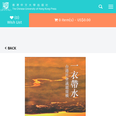
(0)
0 item(s) - US$0.00
Wish List
BACK