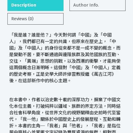
Description
Author Info.
Reviews (0)
「我是誰？誰是他？」今天對何謂「中國」及「中國
人」，我們都已有一定的共識，但原來在歷史上，「中
國」及「中國人」的身份從來都不是一成不變的概念，而
是變動不居，要不斷通過與邊陲族群及其他國族的互動、
交往，「異端」思想的挑戰，以及西潮的衝擊，才能夠使
這兩個概念日漸明晰。這個對「中國」及「中國人」定義
的歷史考察，正是史學大師許倬雲教授繼《萬古江河》
後，在這部新作中的核心主題。
在本書中，作者以治史數十載的深厚功力，摒棄了中國文
化本位主義，打破純粹以疆域、族群的界定方法，同時結
合社會科學角度，從世界文化的視野闡釋由史前時代至當
代，「我─他」關係於中國歷史上的發展歷程、互動和轉
折。本書的主角─「我者」與「他者」，「我者」是指位
居中原核心並掌握文字記錄及豐厚資源的族群；相對而