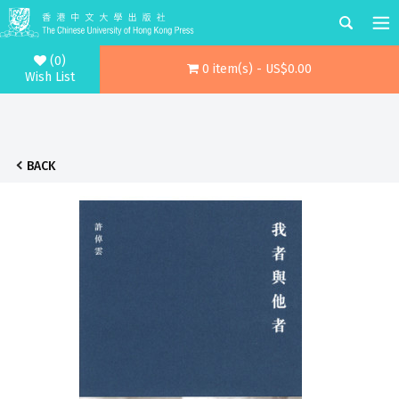
(0)
0 item(s) - US$0.00
Wish List
BACK