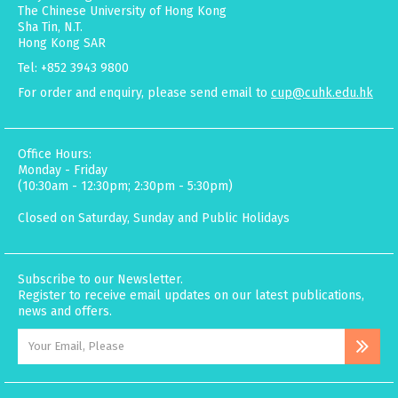
The Chinese University of Hong Kong
Sha Tin, N.T.
Hong Kong SAR
Tel: +852 3943 9800
For order and enquiry, please send email to
cup@cuhk.edu.hk
Office Hours:
Monday - Friday
(10:30am - 12:30pm; 2:30pm - 5:30pm)
Closed on Saturday, Sunday and Public Holidays
Subscribe to our Newsletter.
Register to receive email updates on our latest publications,
news and offers.