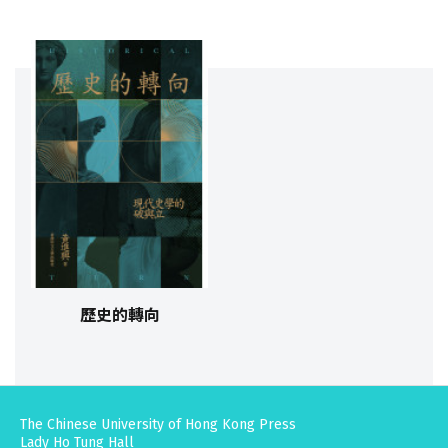
歷史的轉向
The Chinese University of Hong Kong Press
Lady Ho Tung Hall