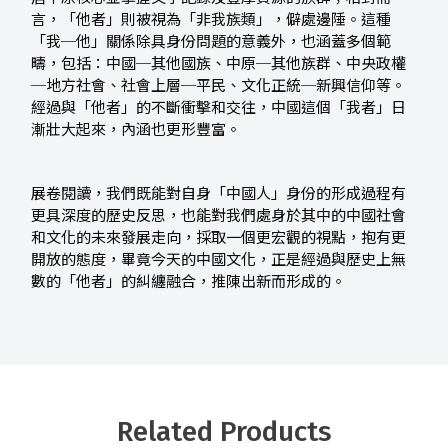
言，「他者」則被視為「非我族類」，僻處邊陲。這種
「我─他」關係除具身份問題的意義外，也涵蓋多個範
疇，包括：中國─其他國族、中原─其他族群、中央政權
─地方社會、社會上層─平民、文化正統─新興信仰等。
經過與「他者」的不斷衝擊和交往，中國這個「我者」日
漸壯大起來，內涵也更形豐富。
展卷閱讀，我們既能對自身「中國人」身份的形成過程有
更具深度的歷史反思，也能對我們處身於其中的中國社會
和文化的未來發展走向，採取一個更宏觀的視點，抱有更
開放的態度，畢竟今天的中國文化，正是經過與歷史上無
數的「他者」的糾纏融合，推陳出新而形成的。
Related Products