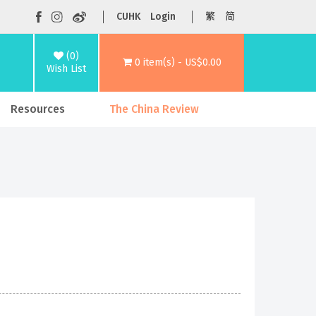
CUHK
Login
繁
简
(0)
0 item(s) - US$0.00
Wish List
Resources
The China Review