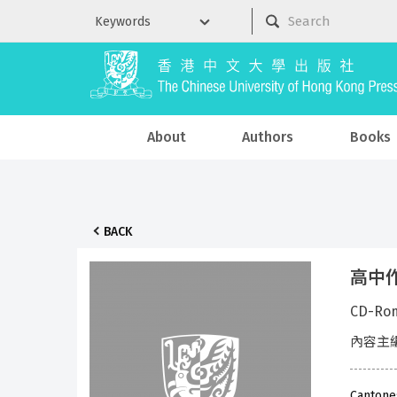
About
Authors
Books
BACK
高中
CD-Ro
內容主
Cantone