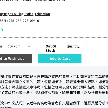
nguages & Linguistics
,
Education
ISSN : 978-962-996-094-0
00
on
Out Of
Quantity:
Stock
d to Wish List
Add to Cart
中講述寫作文章的問題。首先講述審題的要訣，包括如何確定文章的
講述怎樣去確立文章的主題，包括如何令主題表達出個人觀點、如何
的方法；然後講述文章佈局，包括怎樣可以寫好的開頭和結尾、劃分
述了文章的表現手法，包括敘述和描寫、議論和抒情，以及各種修辭
《高中作文技巧》以近年的高考及會考作文題做例子，進行具體分析