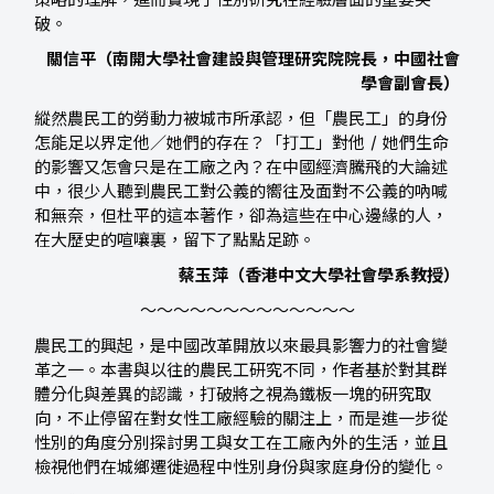
策略的理解，進而實現了性別研究在經驗層面的重要突
破。
關信平（南開大學社會建設與管理研究院院長，中國社會
學會副會長）
縱然農民工的勞動力被城市所承認，但「農民工」的身份
怎能足以界定他／她們的存在？「打工」對他 / 她們生命
的影響又怎會只是在工廠之內？在中國經濟騰飛的大論述
中，很少人聽到農民工對公義的嚮往及面對不公義的吶喊
和無奈，但杜平的這本著作，卻為這些在中心邊緣的人，
在大歷史的喧嚷裏，留下了點點足跡。
蔡玉萍（香港中文大學社會學系教授）
～～～～～～～～～～～～～
農民工的興起，是中國改革開放以來最具影響力的社會變
革之一。本書與以往的農民工研究不同，作者基於對其群
體分化與差異的認識，打破將之視為鐵板一塊的研究取
向，不止停留在對女性工廠經驗的關注上，而是進一步從
性別的角度分別探討男工與女工在工廠內外的生活，並且
檢視他們在城鄉遷徙過程中性別身份與家庭身份的變化。