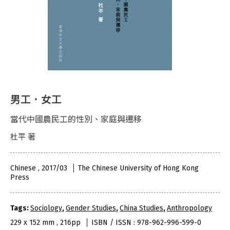
男工．女工
當代中國農民工的性別、家庭與遷移
杜平 著
Chinese , 2017/03
The Chinese University of Hong Kong
Press
Tags:
Sociology
,
Gender Studies
,
China Studies
,
Anthropology
229 x 152 mm , 216pp
ISBN / ISSN : 978-962-996-599-0