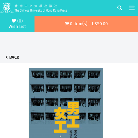
(0)
0 item(s) - US$0.00
Wish List
BACK