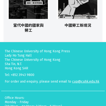
當代中國的國家與
中國勞工新境況
勞工
The Chinese University of Hong Kong Press
Lady Ho Tung Hall
The Chinese University of Hong Kong
Sha Tin, N.T.
Hong Kong SAR
Tel: +852 3943 9800
For order and enquiry, please send email to
cup@cuhk.edu.hk
Office Hours:
Monday - Friday