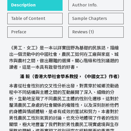
Description
Author Info.
Table of Content
Sample Chapters
Preface
Reviews (1)
《男工．女工》是一本以詳實田野為基礎的民族誌，描繪
出一個流動中的中國社會，農民工如何在工廠與家庭、城
市與農村之間，做出艱難的選擇。關心階級和性別議題的
讀者，這是一本具有啟發性的好書。
潘
毅（香港大學社會學系教授，《中國女工》作者）
本書從社會性別的交叉性分析出發，對貫穿於城鄉流動過
程中不同結構與主體之間的互動展開了深入、細緻的分
析，生動地呈現了不同農民工主體的性別化遷移。這對於
釐清農民工身處的社會關係的複雜性，以及深刻剖析他們
的身體與情感體驗，是卓有成效的嘗試和努力。本書對於
男性農民工性別氣質的討論，也充分地體現了作者的性別
關懷，極大地豐富了我們對於男性農民工現實處境與生存