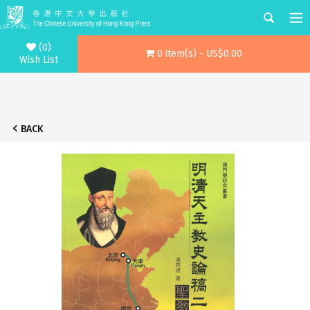
(0)
0 item(s) - US$0.00
Wish List
BACK