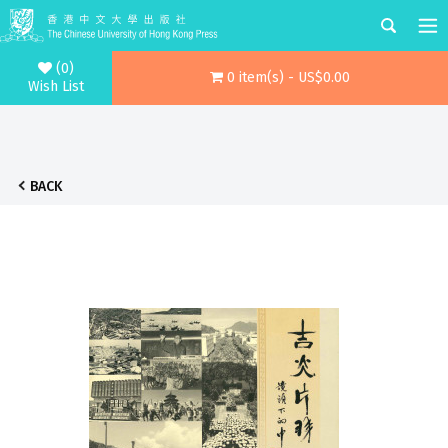
(0)
0 item(s) - US$0.00
Wish List
BACK