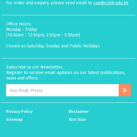
For order and enquiry, please send email to
cup@cuhk.edu.hk
Office Hours:
Monday - Friday
(10:30am - 12:30pm; 2:30pm - 5:30pm)
Closed on Saturday, Sunday and Public Holidays
Subscribe to our Newsletter.
Register to receive email updates on our latest publications,
news and offers.
Privacy Policy
Disclaimer
Sitemap
Text Size