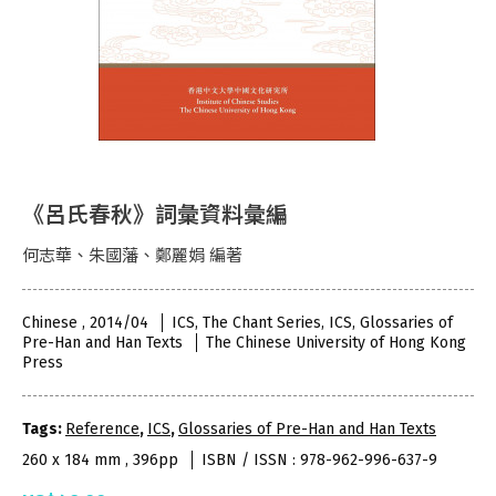
《呂氏春秋》詞彙資料彙編
何志華、朱國藩、鄭麗娟 編著
Chinese , 2014/04
ICS, The Chant Series, ICS, Glossaries of
Pre-Han and Han Texts
The Chinese University of Hong Kong
Press
Tags:
Reference
,
ICS
,
Glossaries of Pre-Han and Han Texts
260 x 184 mm , 396pp
ISBN / ISSN : 978-962-996-637-9