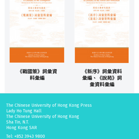
《戰國策》詞彙資
《新序》詞彙資料
料彙編
彙編、《說苑》詞
彙資料彙編
The Chinese University of Hong Kong Press
Lady Ho Tung Hall
The Chinese University of Hong Kong
Sha Tin, N.T.
Hong Kong SAR
Tel: +852 3943 9800