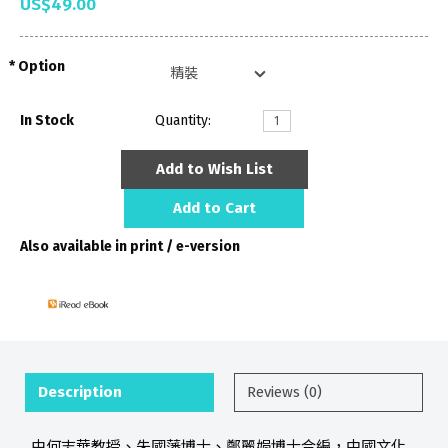
US$49.00
Option
In Stock
Quantity:
Add to Wish List
Add to Cart
Also available in print / e-version
Description
Reviews (0)
由何志華教授、朱國藩博士、鄭麗娟博士合編，中國文化