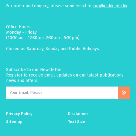
For order and enquiry, please send email to
cup@cuhk.edu.hk
Office Hours:
Monday - Friday
(10:30am - 12:30pm; 2:30pm - 5:30pm)
Closed on Saturday, Sunday and Public Holidays
Subscribe to our Newsletter.
Register to receive email updates on our latest publications,
news and offers.
Privacy Policy
Disclaimer
Sitemap
Text Size