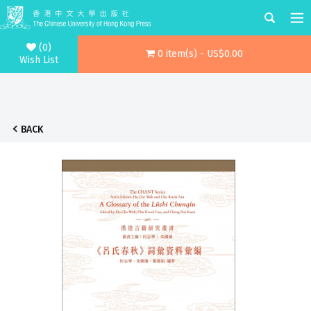
(0)
0 item(s) - US$0.00
Wish List
BACK