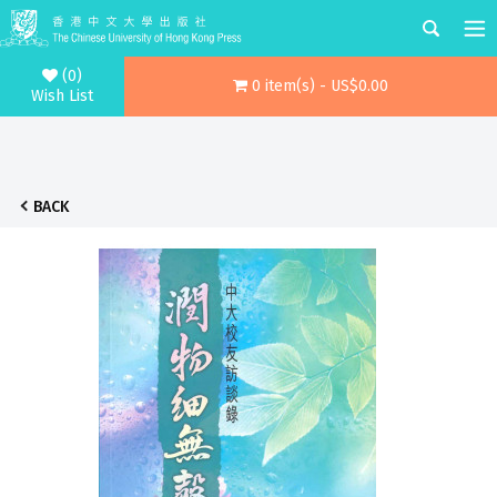
(0)
0 item(s) - US$0.00
Wish List
BACK