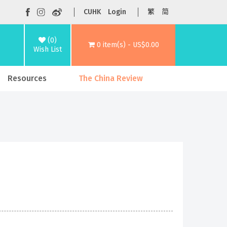
CUHK
Login
繁
简
(0)
0 item(s) - US$0.00
Wish List
Resources
The China Review