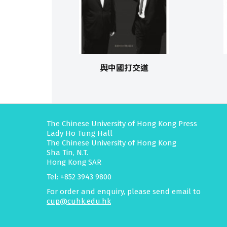
與中國打交道
The Chinese University of Hong Kong Press
Lady Ho Tung Hall
The Chinese University of Hong Kong
Sha Tin, N.T.
Hong Kong SAR
Tel: +852 3943 9800
For order and enquiry, please send email to
cup@cuhk.edu.hk