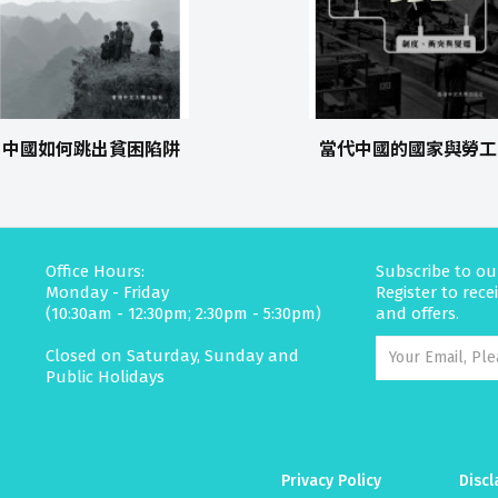
中國如何跳出貧困陷阱
當代中國的國家與勞工
Office Hours:
Subscribe to ou
Monday - Friday
Register to rec
(10:30am - 12:30pm; 2:30pm - 5:30pm)
and offers.
Closed on Saturday, Sunday and
Public Holidays
Privacy Policy
Discl