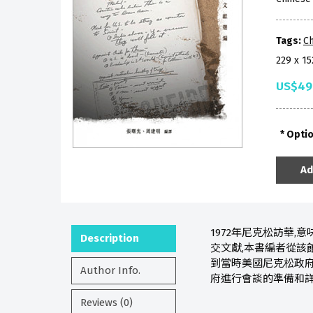
Tags:
Ch
229 x 1
US$49
Opti
Ad
1972年尼克松訪華
Description
交文獻,本書編者從該
到當時美國尼克松政府
Author Info.
府進行會談的準備和
Reviews (0)