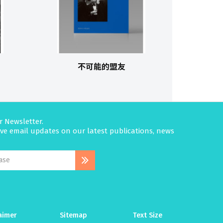
不可能的盟友
r Newsletter.
eive email updates on our latest publications, news
aimer
Sitemap
Text Size