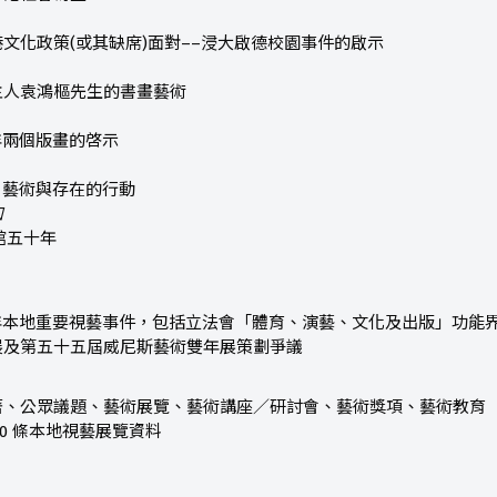
文化政策(或其缺席)面對––浸大啟德校園事件的啟示
主人袁鴻樞先生的書畫藝術
2年兩個版畫的啓示
年：藝術與存在的行動
如
館五十年
2年本地重要視藝事件，包括立法會「體育、演藝、文化及出版」功能
展及第五十五屆威尼斯藝術雙年展策劃爭議
著、公眾議題、藝術展覽、藝術講座／研討會、藝術獎項、藝術教育
00 條本地視藝展覽資料