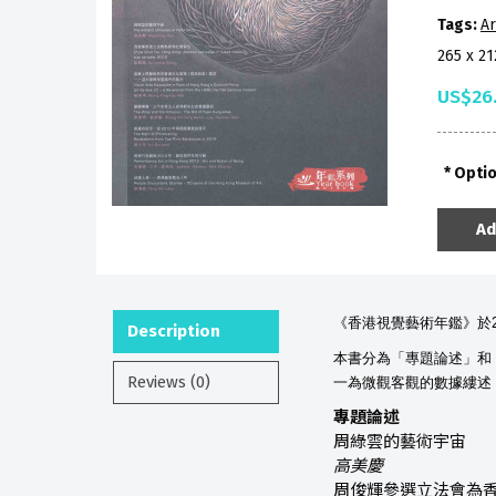
Tags:
Ar
265 x 2
US$26
Opti
Ad
《香港視覺藝術年鑑》於
Description
本書分為「專題論述」和
Reviews (0)
一為微觀客觀的數據縷述
專題論述
周綠雲的藝術宇宙
高美慶
周俊輝參選立法會為