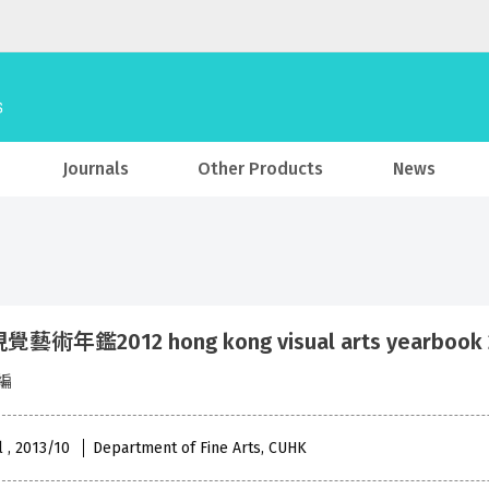
Journals
Other Products
News
藝術年鑑2012 hong kong visual arts yearbook 
編
l , 2013/10
Department of Fine Arts, CUHK