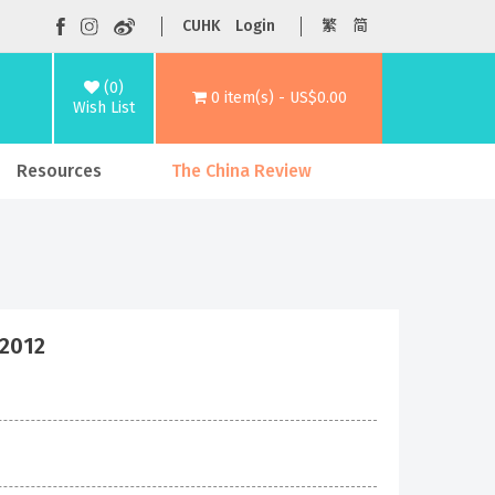
CUHK
Login
繁
简
(0)
0 item(s) - US$0.00
Wish List
Resources
The China Review
2012