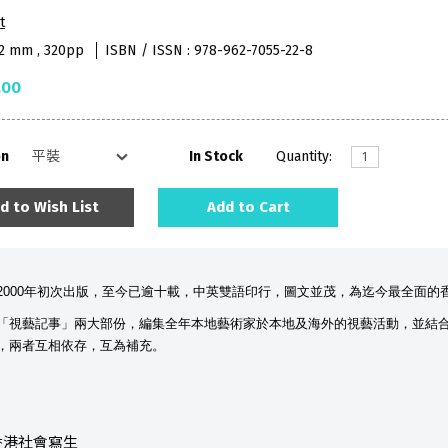
t
12 mm , 320pp
ISBN / ISSN : 978-962-7055-22-8
.00
on
In Stock
Quantity:
d to Wish List
Add to Cart
2000年初次出版，至今已逾十載，中英雙語印行，圖文並茂，為迄今最全面的
「視藝記事」兩大部份，編集全年本地藝術家於本地及海外的視藝活動，並結
，兩者互相依存，互為補充。
香港社會寫生