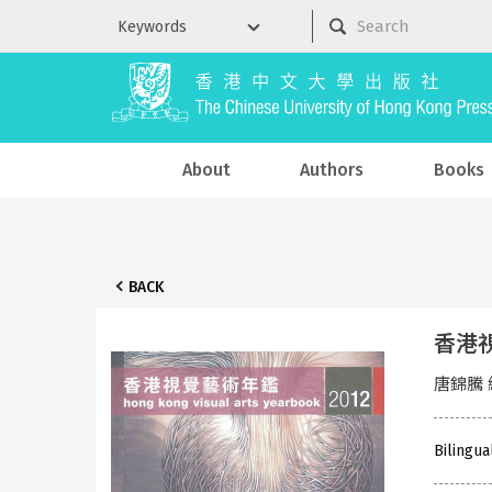
About
Authors
Books
BACK
香港視覺
唐錦騰 
Bilingua