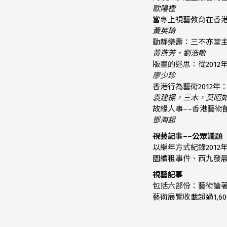
歐陽檉
當專上視藝教育在香港
黃英琦
動靜樂壽：三不亦堂
黃燕芳，劉浩敏
版畫的迷思：從201
廖少珍
香港行為藝術2012
袁建樑，三木，莫昭
故緣人事––香港藝術
鄧海超
視藝記事
––
公眾議題
以編年方式紀錄201
園續租事件、西九發
視藝記事
包括六部份：藝術論
藝術展覽收載超過1,6