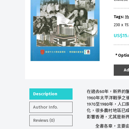
Tags:
Me
230 x 1
US$15
Opti
Ad
在過去60年，新界的
Description
1960年太平洋戰爭
1970至1980年
Author Info.
化，很多農村地區已
影響香港，尤其是新
Reviews (0)
全書各章，主要由編