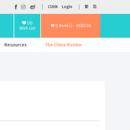
CUHK
Login
繁
简
(0)
0 item(s) - US$0.00
Wish List
Resources
The China Review