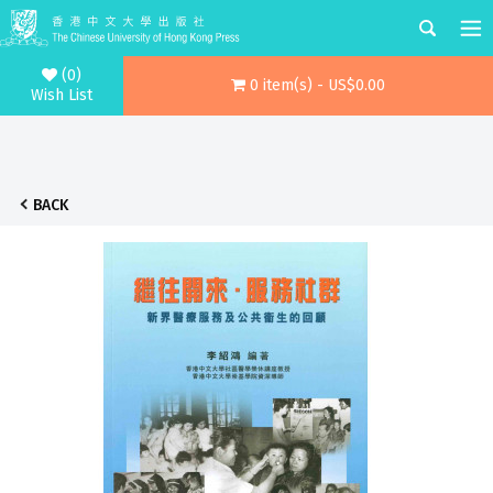
(0)
0 item(s) - US$0.00
Wish List
BACK