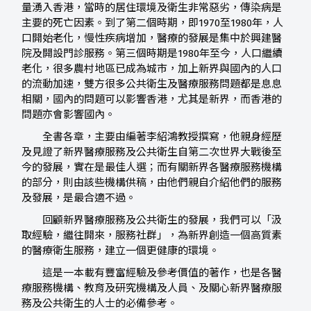
量湧入香港，當時的居住環境及衛生非常惡劣，傳染病是
主要的死亡因素。到了第二個時期，即1970至1980年，人
口開始老化，慢性疾病增加，醫療的發展是集中於興建醫
院及開設門診服務。第三個時期是1980年至今，人口繼續
老化，很多農村地區已成為城市，加上新界與國內的人口
的流動加速，雙方很多公共衛生及醫療服務問題都是息息
相關，國內的問題可以影響香港，尤其是新界，而香港的
問題亦會影響國內。
全書各章，主要由編著李紹鴻教授撰寫，他親身經歷
及見證了新界醫療服務及公共衛生自第二次世界大戰後至
今的發展，實在是最佳人選；而有關新界各醫療服務機構
的部分，則由該些機構供稿，由他們親自介紹他們的服務
及發展，是最合適不過。
回顧新界醫療服務及公共衛生的發展，我們可以「汲
取經驗，繼往開來，服務社群」，為新界創造一個高質素
的醫療衛生服務，建立一個更健康的環境。
這是一本載有豐富經驗及參考價值的著作，也是各醫
療服務機構、教育及研究機構及人員、及關心新界醫療服
務及公共衛生的人士的必備參考。