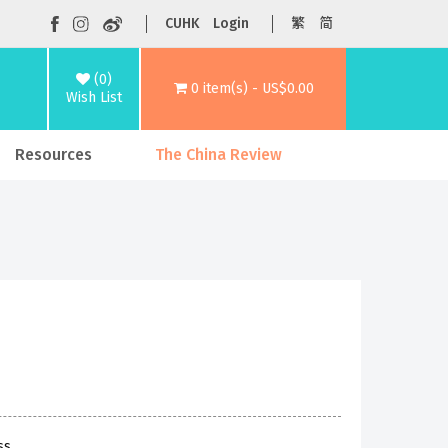
CUHK
Login
繁
简
(0)
0 item(s) - US$0.00
Wish List
Resources
The China Review
ss