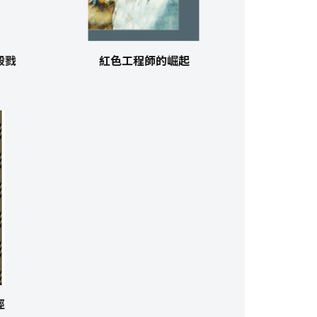
殺戮
紅色工程師的崛起
徑