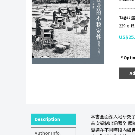
Tags:
30
229 x 1
US$25
Opti
Ad
本書全面深入地研究了
Description
首次編制出涵蓋全 國
變遷在不同時段內如
Author Info.