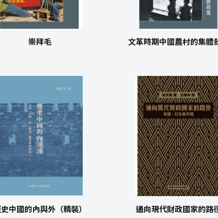
崇拜毛
文革時期中國農村的集體
歷史中國的內與外（精裝）
通向現代財政國家的路