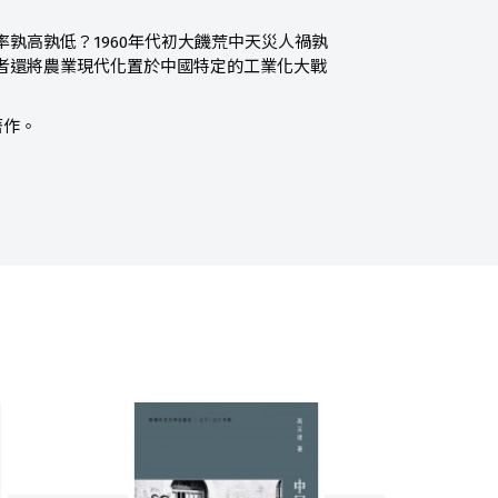
孰高孰低？1960年代初大饑荒中天災人禍孰
者還將農業現代化置於中國特定的工業化大戰
著作。