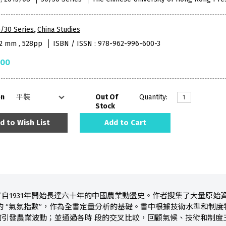
/30 Series
,
China Studies
52 mm , 528pp
ISBN / ISSN : 978-962-996-600-3
.00
on
Out Of
Quantity:
Stock
d to Wish List
Add to Cart
自1931年開始長達六十年的中國農業動盪史。作者搜集了大量原始
的 “氣氛指數”，作為全書定量分析的基礎。書中根據技術水準和制
何引發農業波動；並通過各時 段的交叉比較，回顧氣候、技術和制度