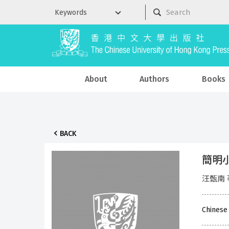
About
Authors
Books
BACK
簡明
汪甄南 
Chinese