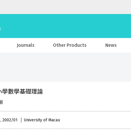
Journals
Other Products
News
小學數學基礎理論
著
 , 2002/01
University of Macau