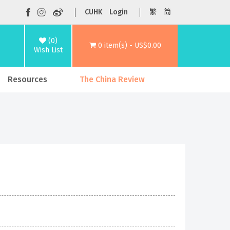
CUHK
Login
繁
简
(0)
0 item(s) - US$0.00
Wish List
Resources
The China Review