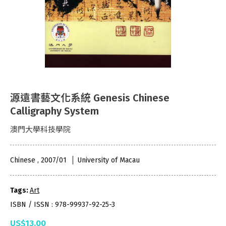
源遠書藝文化系統 Genesis Chinese
Calligraphy System
澳門大學科技學院
Chinese , 2007/01
University of Macau
Tags:
Art
ISBN / ISSN : 978-99937-92-25-3
US$13.00