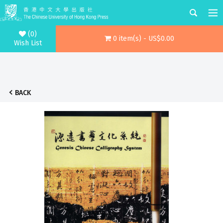
(0)
0 item(s) - US$0.00
Wish List
BACK