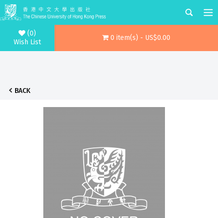
(0)
0 item(s) - US$0.00
Wish List
BACK