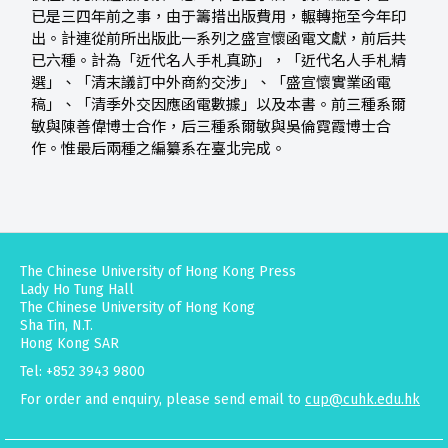
已是三四年前之事，由于籌措出版費用，輾轉拖至今年印
出。計連從前所出版此一系列之盛宣懷函電文獻，前后共
已六種。計為「近代名人手札真跡」，「近代名人手札精
選」、「清末議訂中外商約交涉」、「盛宣懷實業函電
稿」、「清季外交因應函電數據」以及本書。前三種系爾
敏與陳善偉博士合作，后三種系爾敏與吳倫霓霞博士合
作。惟最后兩種之編纂系在臺北完成。
The Chinese University of Hong Kong Press
Lady Ho Tung Hall
The Chinese University of Hong Kong
Sha Tin, N.T.
Hong Kong SAR
Tel: +852 3943 9800
For order and enquiry, please send email to
cup@cuhk.edu.hk