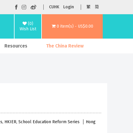
CUHK
Login
繁
简
(0)
0 item(s) - US$0.00
Wish List
Resources
The China Review
ies, HKIER, School Education Reform Series
Hong