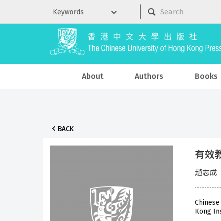
About
Authors
Books
BACK
有效
趙志成
Chinese
Kong In