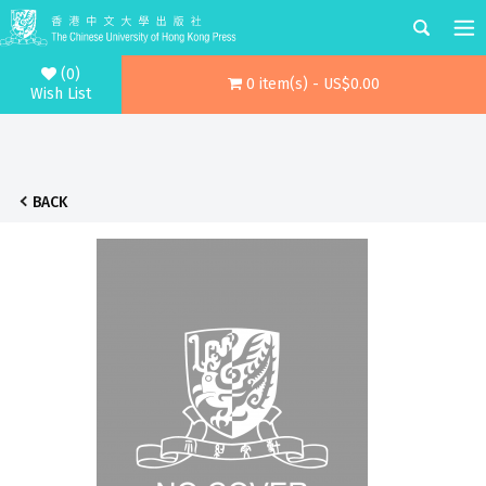
(0)
0 item(s) - US$0.00
Wish List
BACK